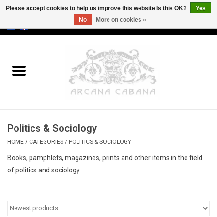
Please accept cookies to help us improve this website Is this OK?
Yes
No
More on cookies »
0 Items - €0,00
Home
Old & Rare
Art
Politics & Sociology
Erotica
HOME
/
CATEGORIES
/
POLITICS & SOCIOLOGY
Curio
Books, pamphlets, magazines, prints and other items in the field
of politics and sociology.
Categories