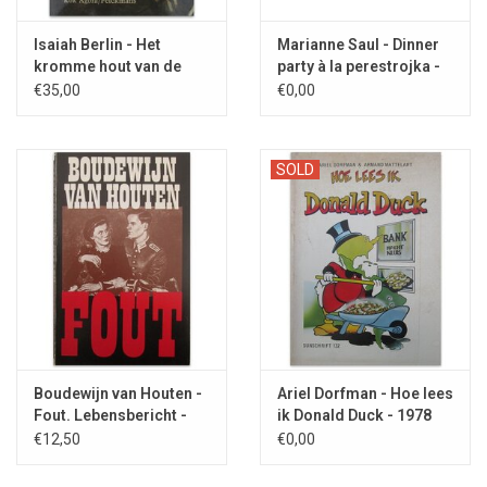
Isaiah Berlin - Het
Marianne Saul - Dinner
kromme hout van de
party à la perestrojka -
mens - 1994
1990
€35,00
€0,00
SOLD
Boudewijn van Houten -
Ariel Dorfman - Hoe lees
Fout. Lebensbericht -
ik Donald Duck - 1978
1987
€12,50
€0,00