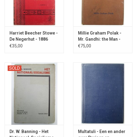
Harriet Beecher Stowe -
Millie Graham Polak -
De Negerhut - 1886
Mr. Gandhi: the Man -
1931
€35,00
€75,00
SOLD
Dr. W. Banning - Het
Multatuli - Een en ander