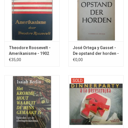
Theodore Roosevelt -
José Ortega y Gasset -
Amerikanisme - 1902
De opstand der horden -
1954
€35,00
€0,00
SOLD