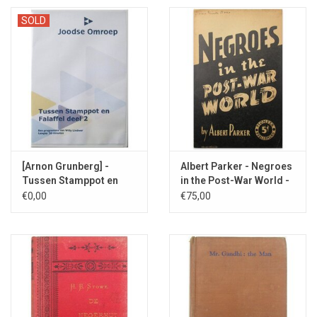
SOLD
[Arnon Grunberg] -
Albert Parker - Negroes
Tussen Stamppot en
in the Post-War World -
Falaffel 2008
1944
€0,00
€75,00