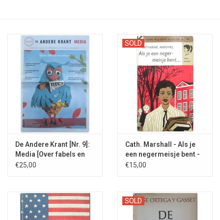
SOLD
De Andere Krant [Nr. 9]:
Cath. Marshall - Als je
Media [Over fabels en
een negermeisje bent -
feiten] - 2020
1959
€25,00
€15,00
SOLD