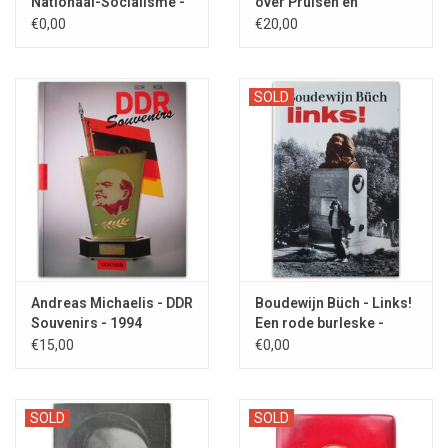
Nationaal-Socialisme -
over Pruisen en
1932
Nederland - 1879
€0,00
€20,00
SOLD
Andreas Michaelis - DDR
Boudewijn Büch - Links!
Souvenirs - 1994
Een rode burleske -
1986
€15,00
€0,00
SOLD
SOLD