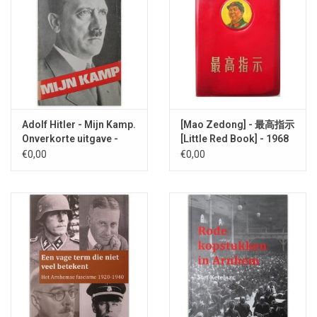
Adolf Hitler - Mijn Kamp.
[Mao Zedong] - 最高指示
Onverkorte uitgave -
[Little Red Book] - 1968
1982
€0,00
€0,00