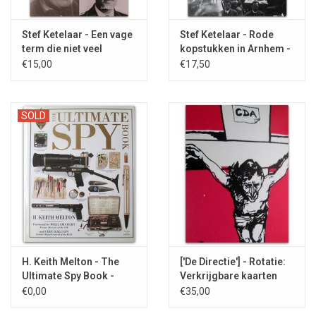
Stef Ketelaar - Een vage
Stef Ketelaar - Rode
term die niet veel
kopstukken in Arnhem -
betekent - 2021
2022
€15,00
€17,50
SOLD
H. Keith Melton - The
['De Directie'] - Rotatie:
Ultimate Spy Book -
Verkrijgbare kaarten
2000
1981
€0,00
€35,00