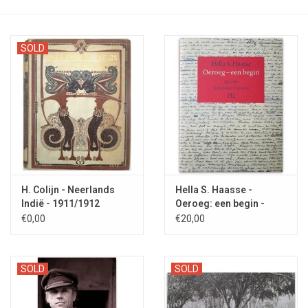
SOLD
H. Colijn - Neerlands
Hella S. Haasse -
Indië - 1911/1912
Oeroeg: een begin -
2004
€0,00
€20,00
SOLD
SOLD