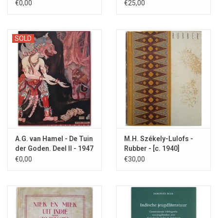
€0,00
€25,00
SOLD
A.G. van Hamel - De Tuin
M.H. Székely-Lulofs -
der Goden. Deel II - 1947
Rubber - [c. 1940]
€0,00
€30,00