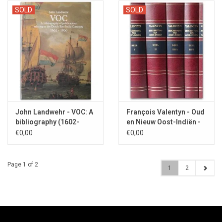
SOLD
SOLD
John Landwehr - VOC: A
François Valentyn - Oud
bibliography (1602-
en Nieuw Oost-Indiën -
1800) - 1991
2002
€0,00
€0,00
Page 1 of 2
1
2