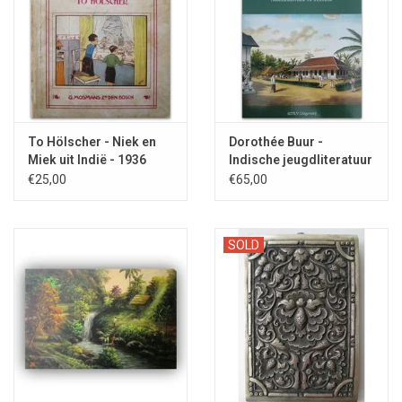
To Hölscher - Niek en
Dorothée Buur -
Miek uit Indië - 1936
Indische jeugdliteratuur
- 1992
€25,00
€65,00
SOLD