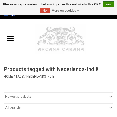
Please accept cookies to help us improve this website Is this OK?
Yes
No
More on cookies »
0 Items - €0,00
Home
Old & Rare
Art
Products tagged with Nederlands-Indië
Erotica
HOME
/
TAGS
/
NEDERLANDS-INDIË
Curio
Categories