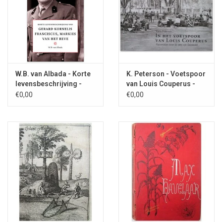
W.B. van Albada - Korte
K. Peterson - Voetspoor
levensbeschrijving -
van Louis Couperus -
2023
2009
€0,00
€0,00