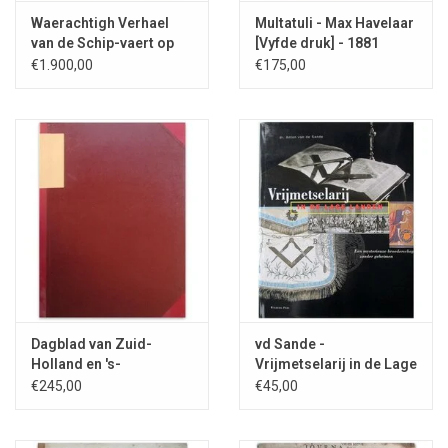
Waerachtigh Verhael
Multatuli - Max Havelaar
van de Schip-vaert op
[Vyfde druk] - 1881
Oost-Indien - 1650
€1.900,00
€175,00
Dagblad van Zuid-
vd Sande -
Holland en 's-
Vrijmetselarij in de Lage
Gravenhage 1 to 77 -
Landen - 1995
€245,00
€45,00
1893