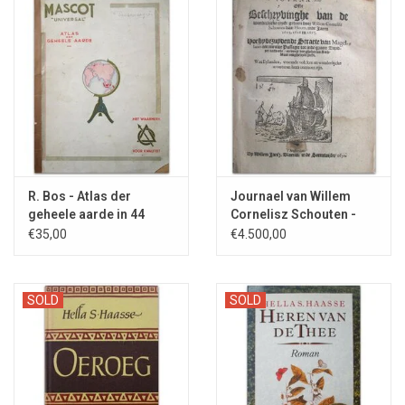
R. Bos - Atlas der
Journael van Willem
geheele aarde in 44
Cornelisz Schouten -
kaarten - 1933
1631
€35,00
€4.500,00
SOLD
SOLD