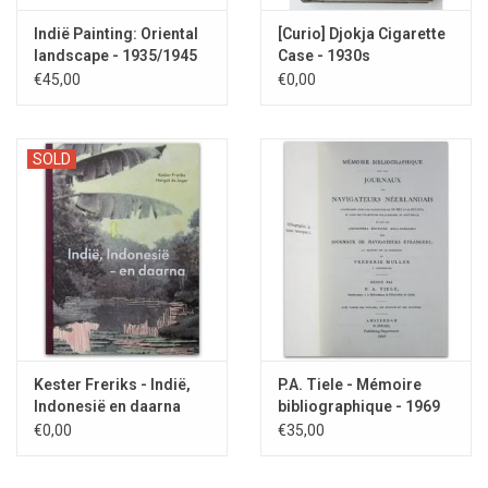
Indië Painting: Oriental
[Curio] Djokja Cigarette
landscape - 1935/1945
Case - 1930s
€45,00
€0,00
SOLD
Kester Freriks - Indië,
P.A. Tiele - Mémoire
Indonesië en daarna
bibliographique - 1969
2021
€0,00
€35,00