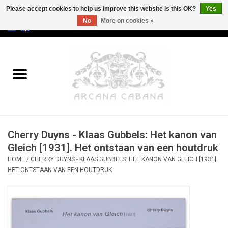
Please accept cookies to help us improve this website Is this OK?
Yes
No
More on cookies »
0 Items - €0,00
Home
Old & Rare
Art
Cherry Duyns - Klaas Gubbels: Het kanon van
Erotica
Gleich [1931]. Het ontstaan van een houtdruk
HOME
/
CHERRY DUYNS - KLAAS GUBBELS: HET KANON VAN GLEICH [1931].
Curio
HET ONTSTAAN VAN EEN HOUTDRUK
Categories