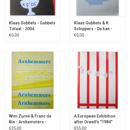
Klaas Gubbels - Gubbels
Klaas Gubbels & K.
Totaal - 2004
Schippers - De kan -
1995
€0,00
€0,00
Wim Zurné & Frans de
A European Exhibition
Bie - Arnhemmers -
after Orwell's "1984"
1981
€25,00
€55,00