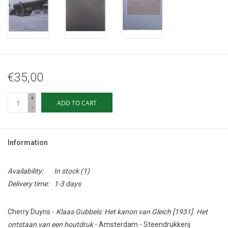
€35,00
+
ADD TO CART
-
Information
Availability:
In stock
(1)
Delivery time:
1-3 days
Cherry Duyns -
Klaas Gubbels: Het kanon van Gleich [1931]. Het
ontstaan van een houtdruk
- Amsterdam - Steendrukkerij