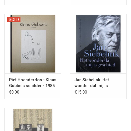
SOLD
Piet Hoenderdos - Klaas
Jan Siebelink: Het
Gubbels schilder - 1985
wonder dat mij is
geschied - 2013
€0,00
€15,00