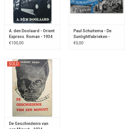
A. den Doolaard - Orient
Paul Schuitema - De
Express. Roman - 1934
Sunlightfabrieken -
1930s
€100,00
€0,00
SOLD
De Geschiedenis van