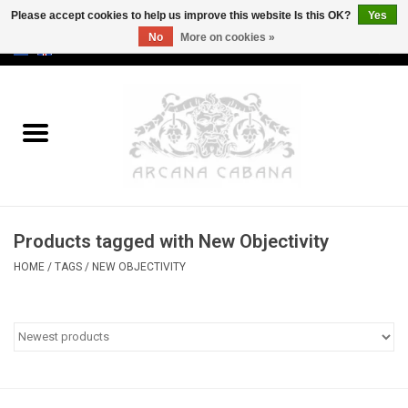
Please accept cookies to help us improve this website Is this OK?
Yes
No
More on cookies »
0 Items - €0,00
Home
Old & Rare
Art
Products tagged with New Objectivity
Erotica
HOME
/
TAGS
/
NEW OBJECTIVITY
Curio
Categories