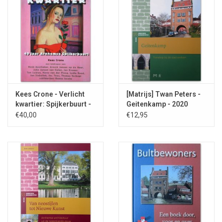
Kees Crone - Verlicht
[Matrijs] Twan Peters -
kwartier: Spijkerbuurt -
Geitenkamp - 2020
2003
€40,00
€12,95