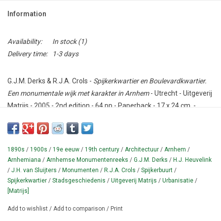
Information
Availability:
In stock
(1)
Delivery time:
1-3 days
G.J.M. Derks & R.J.A. Crols -
Spijkerkwartier en Boulevardkwartier.
Een monumentale wijk met karakter in Arnhem
- Utrecht - Uitgeverij
Matrijs - 2005 - 2nd edition - 64 pp - Paperback - 17 x 24 cm. -
Design: Frederike Bouten.
Condition: Good.
1890s
/
1900s
/
19e eeuw
/
19th century
/
Architectuur
/
Arnhem
/
Overview of the monuments, mansions and special buildings in
Arnhemiana
/
Arnhemse Monumentenreeks
/
G.J.M. Derks
/
H.J. Heuvelink
two important Arnhem districts.
Illustrated with black and white
/
J.H. van Sluijters
/
Monumenten
/
R.J.A. Crols
/
Spijkerbuurt
/
photos and maps.
With bibliography.
Text in Dutch.
Spijkerkwartier
/
Stadsgeschiedenis
/
Uitgeverij Matrijs
/
Urbanisatie
/
[Matrijs]
¶ Arnhemse Monumenten Reeks 11. Excellent monograph of
this neighborhood, dealing with urban development,
Add to wishlist
/
Add to comparison
/
Print
architectural styles used, residents, clients and architects