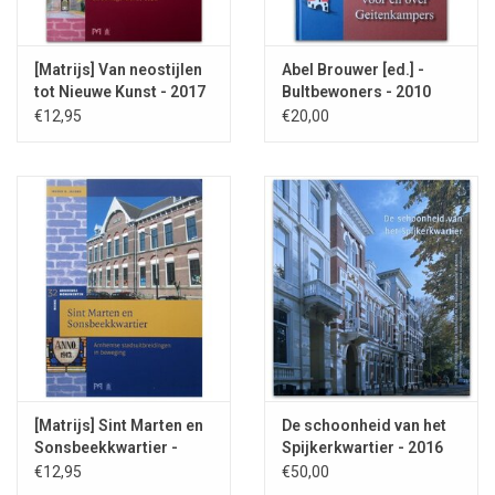
[Matrijs] Van neostijlen
Abel Brouwer [ed.] -
tot Nieuwe Kunst - 2017
Bultbewoners - 2010
€12,95
€20,00
[Matrijs] Sint Marten en
De schoonheid van het
Sonsbeekkwartier -
Spijkerkwartier - 2016
2017
€12,95
€50,00