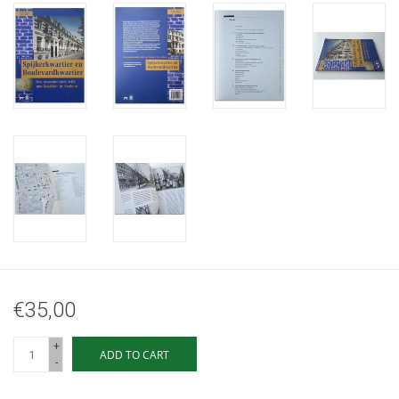
€35,00
+
ADD TO CART
-