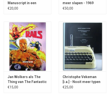
Manuscript in een
meer slapen - 1969
kliniek gevonden - 1950
€20,00
€50,00
Jan Wolkers als The
Christophe Vekeman
Thing van The Fantastic
[i.a.] - Nooit meer typen
Four - 2006
- 2015
€15,00
€25,00