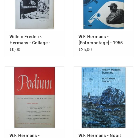
Willem Frederik
W.F. Hermans -
Hermans - Collage -
[Fotomontage] - 1955
1964
€0,00
€25,00
W.F. Hermans -
W.F. Hermans - Nooit