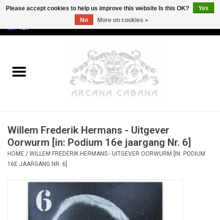
Please accept cookies to help us improve this website Is this OK?
Yes
No
More on cookies »
0 Items - €0,00
Home
Old & Rare
Art
Willem Frederik Hermans - Uitgever
Erotica
Oorwurm [in: Podium 16e jaargang Nr. 6]
HOME
/
WILLEM FREDERIK HERMANS - UITGEVER OORWURM [IN: PODIUM
Curio
16E JAARGANG NR. 6]
Categories