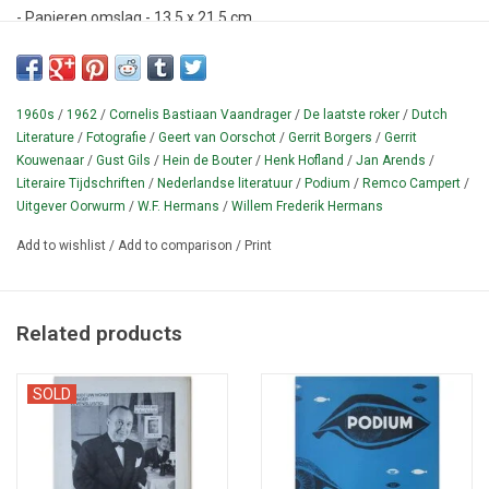
- Papieren omslag - 13,5 x 21,5 cm.
Literary monthly with stories, essays and poems edited by G.
Borgers, Henk Hofland & Gerrit Kouwenaar, among others.
With
table of contents.
Cover photo: Hein de Bouter.
1960s
/
1962
/
Cornelis Bastiaan Vaandrager
/
De laatste roker
/
Dutch
Literature
/
Fotografie
/
Geert van Oorschot
/
Gerrit Borgers
/
Gerrit
¶ This issue with contributions by Cornelis Bastiaan Vaandrager
Kouwenaar
/
Gust Gils
/
Hein de Bouter
/
Henk Hofland
/
Jan Arends
/
('De Ramblers gaan uit vissen');
Jan Arends ('Gedichten');
Gust Gils
Literaire Tijdschriften
/
Nederlandse literatuur
/
Podium
/
Remco Campert
/
('Het vlot' and '5 paraproza's') and Remco Campert ('Uit een
Uitgever Oorwurm
/
W.F. Hermans
/
Willem Frederik Hermans
schrijverleven').
The play (a dig at Dutch publisher Geert van
Add to wishlist
/
Add to comparison
/
Print
Oorschot) by WFH was not reprinted until 1991 in 'De laatste roker'.
Cf.
Delvigne/Janssen 317.
Related products
SOLD