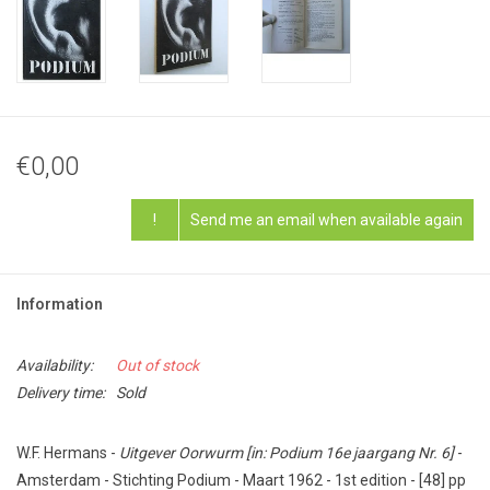
€0,00
!
Send me an email when available again
Information
Availability:
Out of stock
Delivery time:
Sold
W.F. Hermans -
Uitgever Oorwurm [in: Podium 16e jaargang Nr. 6]
-
Amsterdam - Stichting Podium - Maart 1962 - 1st edition - [48] pp