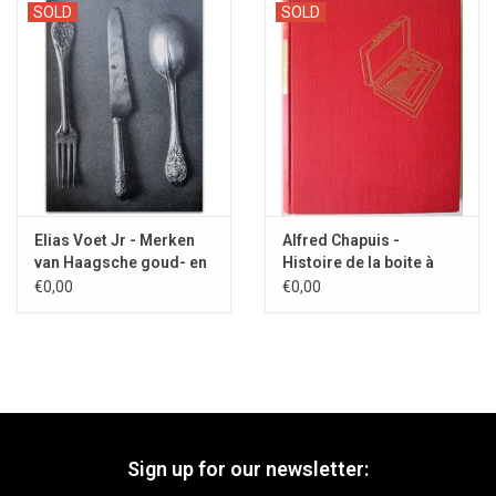
SOLD
SOLD
Elias Voet Jr - Merken
Alfred Chapuis -
van Haagsche goud- en
Histoire de la boite à
zilversmeden - 1941
musique - 1955
€0,00
€0,00
Sign up for our newsletter: