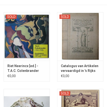
SOLD
SOLD
Riet Neerincx [ed.] -
Catalogus van Artikelen
T.A.C. Colenbrander
vervaardigd in 's Rijks
(1841-1930) - 1986
Strafgestichten - 1907
€0,00
€0,00
SOLD