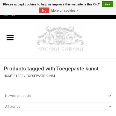
Please accept cookies to help us improve this website Is this OK?
Yes
No
More on cookies »
0 Items - €0,00
Home
Old & Rare
Art
Products tagged with Toegepaste kunst
Erotica
HOME
/
TAGS
/
TOEGEPASTE KUNST
Curio
Categories