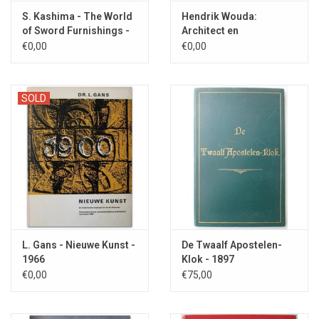
S. Kashima - The World
Hendrik Wouda:
of Sword Furnishings -
Architect en
1980
meubelontwerper - 1989
€0,00
€0,00
SOLD
L. Gans - Nieuwe Kunst -
De Twaalf Apostelen-
1966
Klok - 1897
€0,00
€75,00