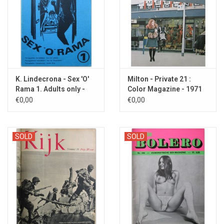
K. Lindecrona - Sex 'O'
Milton - Private 21 :
Rama 1. Adults only -
Color Magazine - 1971
1970
€0,00
€0,00
SOLD
SOLD