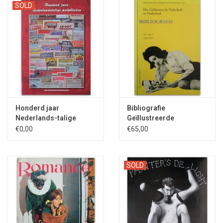
SOLD
Honderd jaar
Bibliografie
Nederlands-talige
Geïllustreerde
pulpbladen - 2009
tijdschriften in
€0,00
€65,00
Nederland - 1993/1997
SOLD