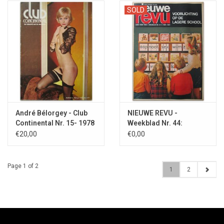
SOLD
André Bélorgey - Club
NIEUWE REVU -
Continental Nr. 15- 1978
Weekblad Nr. 44:
November 1969
€20,00
€0,00
Page 1 of 2
1
2