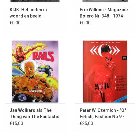
KIJK: Het heden in
Eric Wilkins - Magazine
woord en beeld -
Bolero Nr. 348 - 1974
1945/1946
€0,00
€0,00
Jan Wolkers als The
Peter W. Czernich - "O"
Thing van The Fantastic
Fetish, Fashion No 9 -
Four - 2006
1991
€15,00
€25,00