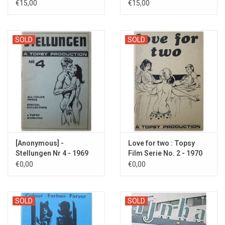
1967
1967
€15,00
€15,00
SOLD
SOLD
[Anonymous] -
Love for two : Topsy
Stellungen Nr 4 - 1969
Film Serie No. 2 - 1970
€0,00
€0,00
SOLD
SOLD