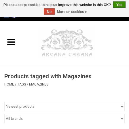
Please accept cookies to help us improve this website Is this OK?
Yes
No
More on cookies »
0 Items - €0,00
Home
Old & Rare
Art
Products tagged with Magazines
Erotica
HOME
/
TAGS
/
MAGAZINES
Curio
Categories