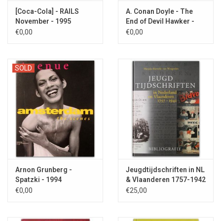
[Coca-Cola] - RAILS
A. Conan Doyle - The
November - 1995
End of Devil Hawker -
1930
€0,00
€0,00
SOLD
Arnon Grunberg -
Jeugdtijdschriften in NL
Spatzki - 1994
& Vlaanderen 1757-1942
€0,00
€25,00