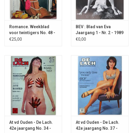
Romance. Weekblad
BEV : Blad van Eva
voor twintigers No. 48 -
Jaargang 1 - Nr. 2 - 1989
1962
€25,00
€0,00
At vd Ouden - De Lach.
At vd Ouden - De Lach.
42e jaargang No. 34 -
42e jaargang No. 37 -