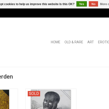
pt cookies to help us improve this website Is this OK?
Yes
No
More o
HOME
OLD & RARE
ART
EROTI
erden
 'debut' of
"Lektuur voor de Nederlandsche
SOLD
phew!
Jeugd. Gebeurtenissen [uit de]
Nederlandsche geschiedenis,
bijzonderheden van den almanak,