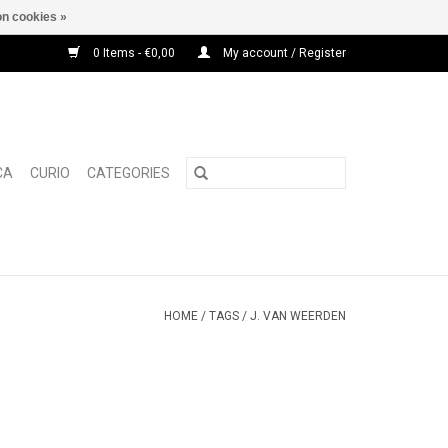
n cookies »
0 Items - €0,00
My account / Register
CA
CURIO
CATEGORIES
HOME
/
TAGS
/
J. VAN WEERDEN