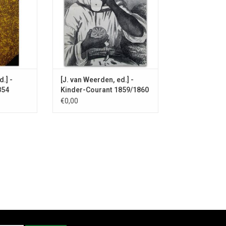
verhalen, anekdoten en
dichtstukjes, [...] raadsels,
charaden en logogryphen, enz.
enz."
.] -
[J. van Weerden, ed.] -
854
Kinder-Courant 1859/1860
€0,00