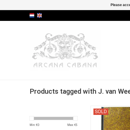
Please acce
Products tagged with J. van We
With pre-Max Havelaar
SOLD
MULTATULI's ne
Min: €
0
Max: €
5