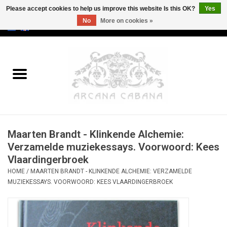
Please accept cookies to help us improve this website Is this OK?
Yes
No
More on cookies »
0 Items - €0,00
Home
Old & Rare
Art
Maarten Brandt - Klinkende Alchemie:
Erotica
Verzamelde muziekessays. Voorwoord: Kees
Vlaardingerbroek
Curio
HOME
/
MAARTEN BRANDT - KLINKENDE ALCHEMIE: VERZAMELDE
MUZIEKESSAYS. VOORWOORD: KEES VLAARDINGERBROEK
Categories