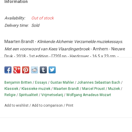
Information
Availability:
Out of stock
Delivery time:
Sold
Maarten Brandt -
Klinkende Alchemie: Verzamelde muziekessays.
Met een voorwoord van Kees Vlaardingerbroek
- Arnhem - Nieuwe
Druk - 2018 - 1st edition - [720] pp - Hardcover - 16,5 x 23 cm. -
Design: Engelbert Meurs.
Collection of 98 musical essays and reflections by the prominent
musicologist and Freemason Maarten Brandt (1953-2025).
With
Benjamin Britten
/
Essays
/
Gustav Mahler
/
Johannes Sebastian Bach
/
index.
Hardback
edition.
TEXT IN DUTCH.
The book is accompanied
Klassiek
/
Klassieke muziek
/
Maarten Brandt
/
Marcel Proust
/
Muziek
/
Religie
/
Spiritualiteit
/
Vrijmetselarij
/
Wolfgang Amadeus Mozart
by a CD of the Koninklijk Concertgebouworkest, a program by
Marius Flothuis (1914-2001) that appears here for the first time on
Add to wishlist
/
Add to comparison
/
Print
sound carrier.
¶ The book deals with i.a. J.S.
Bach, the St Matthew Passion,
Eduard van Beinum, Alban Berg, Benjamin Britten, Claude