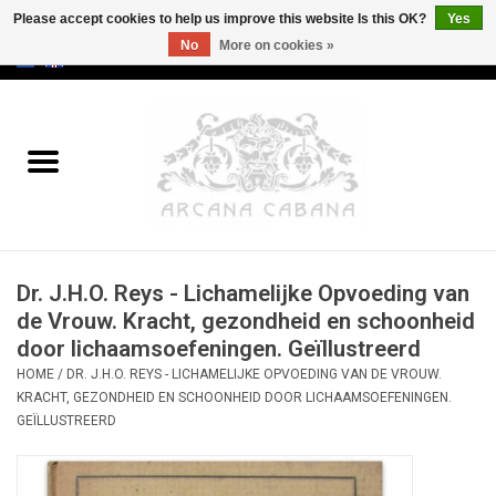
Please accept cookies to help us improve this website Is this OK?
Yes
No
More on cookies »
0 Items - €0,00
Home
Old & Rare
Art
Dr. J.H.O. Reys - Lichamelijke Opvoeding van
Erotica
de Vrouw. Kracht, gezondheid en schoonheid
door lichaamsoefeningen. Geïllustreerd
Curio
HOME
/
DR. J.H.O. REYS - LICHAMELIJKE OPVOEDING VAN DE VROUW.
KRACHT, GEZONDHEID EN SCHOONHEID DOOR LICHAAMSOEFENINGEN.
Categories
GEÏLLUSTREERD