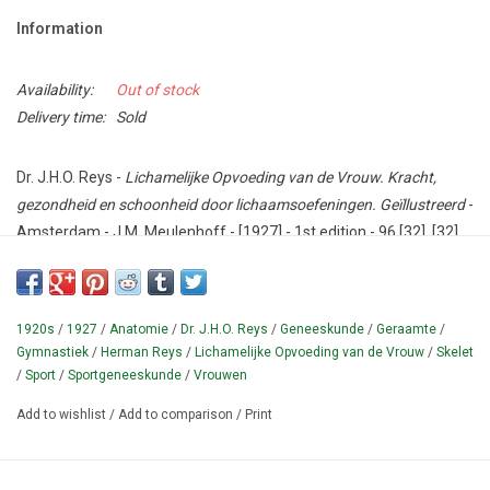
Information
Availability:
Out of stock
Delivery time:
Sold
Dr. J.H.O. Reys -
Lichamelijke Opvoeding van de Vrouw. Kracht,
gezondheid en schoonheid door lichaamsoefeningen. Geïllustreerd
-
Amsterdam - J.M. Meulenhoff - [1927] - 1st edition - 96,[32], [32]
pp - Hardcover - 13,5 x 19,5 cm.
Condition: Good - with bookstore label from Boekhandel N. de Roo
in The Hague.
1920s
/
1927
/
Anatomie
/
Dr. J.H.O. Reys
/
Geneeskunde
/
Geraamte
/
Gymnastiek
/
Herman Reys
/
Lichamelijke Opvoeding van de Vrouw
/
Skelet
Antique manual from the 1920s for gymnastics, specifically
/
Sport
/
Sportgeneeskunde
/
Vrouwen
focused on women's anatomy, by the physician Herman Reys
Add to wishlist
/
Add to comparison
/
Print
(1883-1948).
Illustrated with black and white photos and a drawing
of the human skeleton.
Hardcover edition.
¶ There was also a volume for men and a volume aimed at