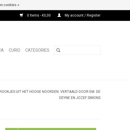
n cookies »
0 Items - €0,00
My account / Register
CA
CURIO
CATEGORIES
SPROOKJES UIT HET HOOGE NOORDEN. VERTAALD DOOR EM. DE
DEYNE EN JOZEF SIMONS