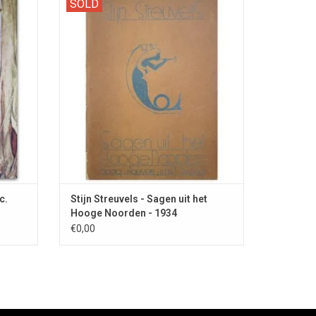
SOLD
 Cramer"
from the Scandinavian countries.
c.
Stijn Streuvels - Sagen uit het
Hooge Noorden - 1934
€0,00