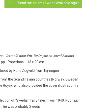
!
Send me an email when available again
en. Vertaald door Em. De Deyne en Jozef Simons
-
0] pp - Paperback - 13 x 20 cm.
tored by Hans Zegveld from Nijmegen.
es from the Scandinavian countries (Norway, Sweden).
e Ruyck, who also provided the cover illustration (a
lection of 'Swedish fairy tales' from 1940. Not much
n, he was probably Swedish.