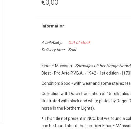
€0,00
Information
Availability:
Out of stock
Delivery time:
Sold
Einar F. Mansson -
Sprookjes uit het Hooge Noord
Diest - Pro Arte P.V.B.A. - 1942 - 1st edition - [17
Condition: Good - with wear and some stains;
res
Collection with Dutch translation of 15 folk tal
Illustrated with black and white plates by Roger D
horse in the Northern Lights).
¶ This title not present in NCC;
but we found a col
can be found about the compiler Einar F. Månsso