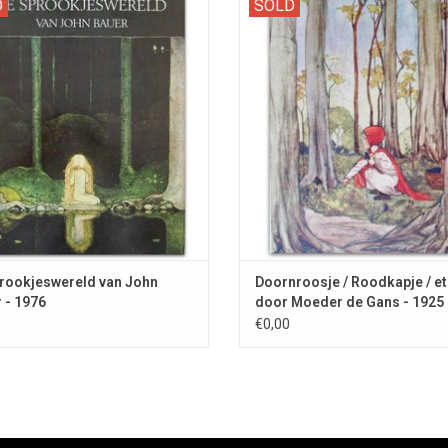
D
SOLD
ls and gnomes. Illustrated by John
zwarte en gekleurde platen van Rie
Bauer.
rookjeswereld van John
Doornroosje / Roodkapje / et
 - 1976
door Moeder de Gans - 1925
€0,00