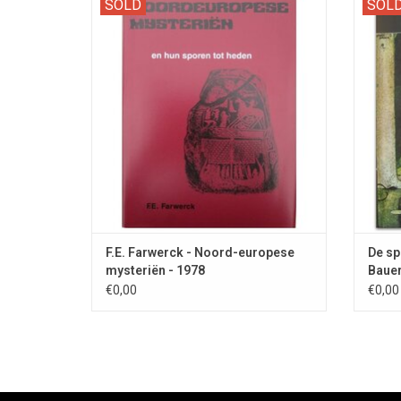
SOLD
SOL
a long chapter devoted to Freemasonry.
trol
F.E. Farwerck - Noord-europese
De sp
mysteriën - 1978
Bauer
€0,00
€0,00