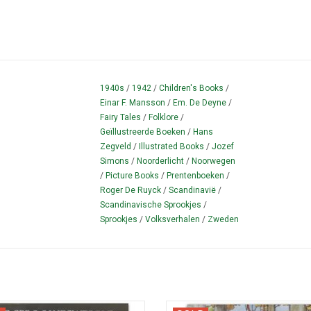
1940s
/
1942
/
Children's Books
/
Einar F. Mansson
/
Em. De Deyne
/
Fairy Tales
/
Folklore
/
Geïllustreerde Boeken
/
Hans
Zegveld
/
Illustrated Books
/
Jozef
Simons
/
Noorderlicht
/
Noorwegen
/
Picture Books
/
Prentenboeken
/
Roger De Ruyck
/
Scandinavië
/
Scandinavische Sprookjes
/
Sprookjes
/
Volksverhalen
/
Zweden
edition. Scandinavian stories full of
" Naverteld door Christine Doorma