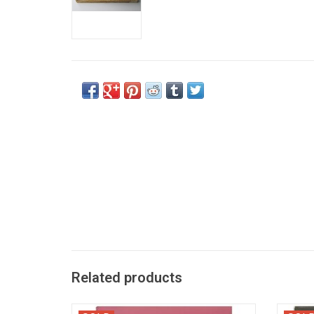
Related products
Dealing with Sinterklaas & Zwarte Piet and
First 