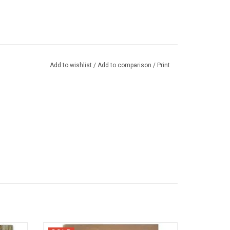
Add to wishlist
/
Add to comparison
/
Print
n. Met
Collection of 38 fairy tales and folk tales