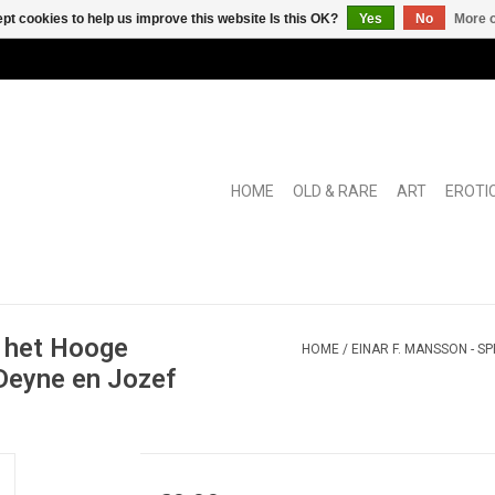
pt cookies to help us improve this website Is this OK?
Yes
No
More o
HOME
OLD & RARE
ART
EROTI
t het Hooge
HOME
/
EINAR F. MANSSON - 
Deyne en Jozef