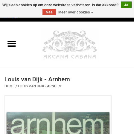
Wij slaan cookies op om onze website te verbeteren. Is dat akkoord?
Ja
Nee
Meer over cookies »
0 Artikelen - €0,00
Home
Oud & Zeldzaam
Kunst
Louis van Dijk - Arnhem
Erotica
HOME
/
LOUIS VAN DIJK - ARNHEM
Curiosa
Categorieën