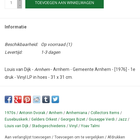
TOEVOEGEN AAN WINKELWAGEN
-
Informatie
Beschikbaarheid:
Op voorraad
(1)
Levertijd:
1-3 dagen
Louis van Dijk -
Arnhem
- Arnhem - Gemeente Arnhem - [1976] - 1e
druk - Vinyl LP in hoes - 31 x 31 cm.
Conditie: Uitstekend.
Langspeelplaat welke in opdracht van het stadsbestuur werd
geproduceerd door de pianist Louis van Dijk (1941-2020) en het
1970s
/
Antonin Dvorak
/
Arnhem
/
Arnhemiana
/
Collectors Items
/
Gelders Orkest o.l.v. Yoav Talmi. Deze plaat kwam niet in de handel
Eusebiuskerk
/
Gelders Orkest
/
Georges Bizet
/
Giuseppe Verdi
/
Jazz
/
maar werd exclusief als relatiegeschenk verspreid. Collectors
Louis van Dijk
/
Stadsgeschiedenis
/
Vinyl
/
Yoav Talmi
item.
Aan verlanglijst toevoegen
/
Toevoegen om te vergelijken
/
Afdrukken