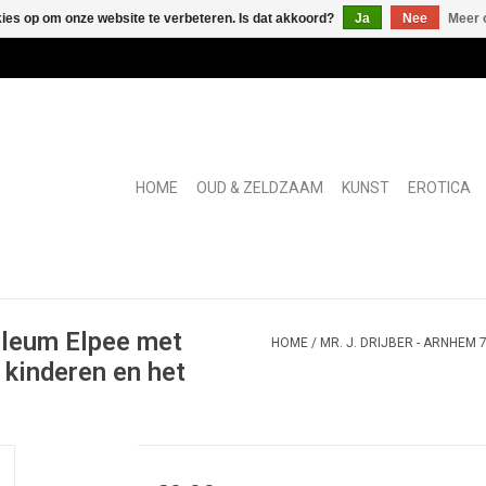
kies op om onze website te verbeteren. Is dat akkoord?
Ja
Nee
Meer 
HOME
OUD & ZELDZAAM
KUNST
EROTICA
bileum Elpee met
HOME
/
MR. J. DRIJBER - ARNHEM
kinderen en het