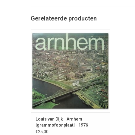
Gerelateerde producten
Improvisaties op Verdí , Bizet en Dvorak op
het orgel van het stadhuis van Arnhem.
TOEVOEGEN AAN WINKELWAGEN
Louis van Dijk - Arnhem
[grammofoonplaat] - 1976
€25,00