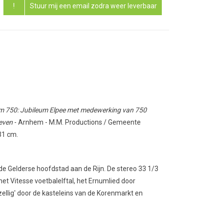
!
Stuur mij een email zodra weer leverbaar
 750: Jubileum Elpee met medewerking van 750
even
- Arnhem - M.M. Productions / Gemeente
31 cm.
 de Gelderse hoofdstad aan de Rijn. De stereo 33 1/3
 het Vitesse voetbalelftal, het Ernumlied door
ellig' door de kasteleins van de Korenmarkt en