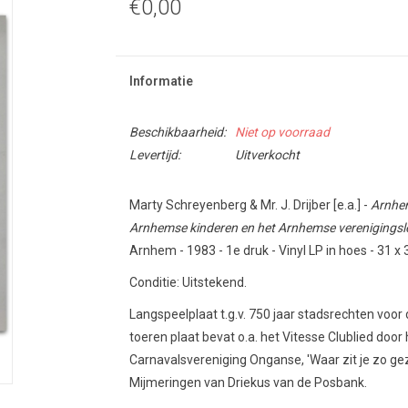
€0,00
Informatie
Beschikbaarheid:
Niet op voorraad
Levertijd:
Uitverkocht
Marty Schreyenberg & Mr. J. Drijber [e.a.] -
Arnhem
Arnhemse kinderen en het Arnhemse verenigingsl
Arnhem - 1983 - 1e druk - Vinyl LP in hoes - 31 x 
Conditie: Uitstekend.
Langspeelplaat t.g.v. 750 jaar stadsrechten voor
toeren plaat bevat o.a. het Vitesse Clublied door
Carnavalsvereniging Onganse, 'Waar zit je zo gez
Mijmeringen van Driekus van de Posbank.