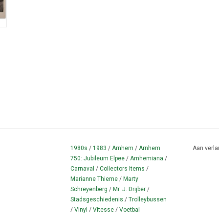
1980s
/
1983
/
Arnhem
/
Arnhem
Aan verla
750: Jubileum Elpee
/
Arnhemiana
/
Carnaval
/
Collectors Items
/
Marianne Thieme
/
Marty
Schreyenberg
/
Mr. J. Drijber
/
Stadsgeschiedenis
/
Trolleybussen
/
Vinyl
/
Vitesse
/
Voetbal