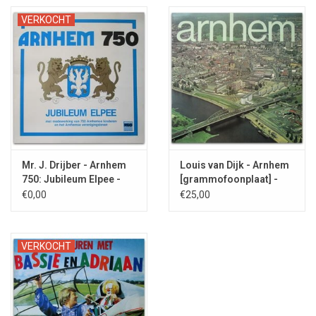
VERKOCHT
Mr. J. Drijber - Arnhem
Louis van Dijk - Arnhem
750: Jubileum Elpee -
[grammofoonplaat] -
1983
1976
€0,00
€25,00
VERKOCHT