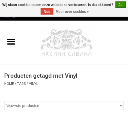
Wij slaan cookies op om onze website te verbeteren. Is dat akkoord?
Ja
Nee
Meer over cookies »
0 Artikelen - €0,00
Home
Oud & Zeldzaam
Kunst
Producten getagd met Vinyl
Erotica
HOME
/
TAGS
/
VINYL
Curiosa
Categorieën