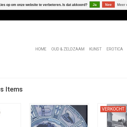
kies op om onze website te verbeteren. Is dat akkoord?
Ja
Nee
Meer 
HOME
OUD & ZELDZAAM
KUNST
EROTICA
s Items
oerd in
Eén van slechts 5 proef-
Set prentkaar
VERKOCHT
exemplaren.
stadsgezichte
TOEVOEGEN AAN WINKELWAGEN