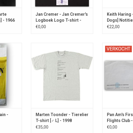
arte
Jan Cremer - Jan Cremer's
Keith Haring 
] - 1966
Logboek Logo T-shirt -
Dogs] Notitie
1978
€0,00
€22,00
food zak "3
Origineel Poë-T-shirt uit de jaren
Pam Am ticket n
VERKOCHT
GESIGNEERD
'90.
brieve
bot.
luchtvaartmaa
TOEVOEGEN AAN WINKELWAGEN
originel
NKELWAGEN
ain -
Marten Toonder - Tierelier
Pan Am's Fir
T-shirt [♂ L] - 1998
Flights Club 
€35,00
€0,00