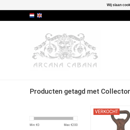
Wij slaan coo
Producten getagd met Collector
Flesopener uitgev
VERKOCHT
bronsreliëf.
Min: €
0
Max: €
200