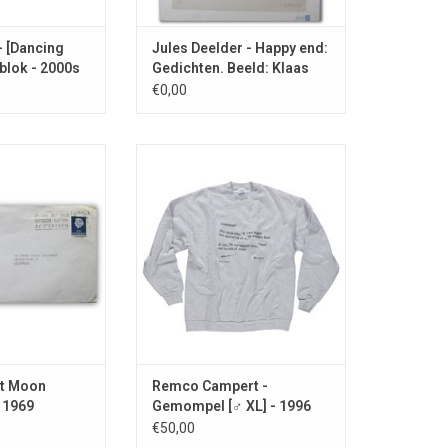
- [Dancing
Jules Deelder - Happy end:
blok - 2000s
Gedichten. Beeld: Klaas
Gubbels - 2003
€0,00
aar de maan! Met
Origineel heren sweatshirt uit de
n van de
jaren '90.
tschappij in de
TOEVOEGEN AAN WINKELWAGEN
e envelop.
st Moon
Remco Campert -
- 1969
Gemompel [♂ XL] - 1996
€50,00