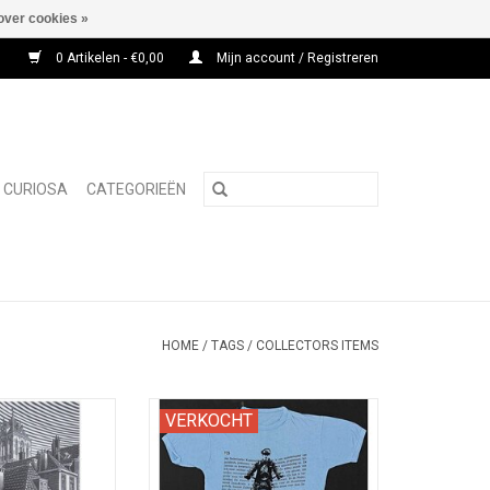
over cookies »
0 Artikelen - €0,00
Mijn account / Registreren
CURIOSA
CATEGORIEËN
HOME
/
TAGS
/
COLLECTORS ITEMS
ten met Delftse
Met handgeschreven Certificaat
VERKOCHT
n in houtsnede.
van Echtheid, GESIGNEERD door
de auteur.