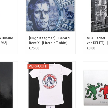
Jo Durand
[Hugo Kaagman] - Gerard
M.C. Escher -
1968]
Reve XL [Literair T-shirt] -
van DELFT] - 
2014
€75,00
€0,00
chijnlijk in
Met handgeschreven Certificaat
Collectors it
VERKOCHT
preid als
van Echtheid, GESIGNEERD door
kunst
k of
de auteur.
TOEVOEGEN AA
aal.
NKELWAGEN