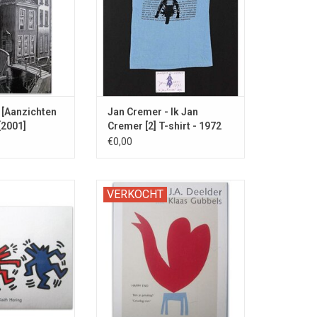
 [Aanzichten
Jan Cremer - Ik Jan
[2001]
Cremer [2] T-shirt - 1972
€0,00
em van de 1980s
Mapje met 8 poëziekaarten.
VERKOCHT
enaar.
COMPLEET.
N WINKELWAGEN