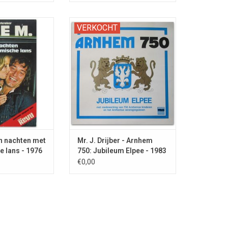
res van de
Langspeelplaat t.g.v. 750 jaar
VERKOCHT
sche Haagse
Stadsrechten voor de Gelderse
erdief.
hoofdstad.
jn nachten met
Mr. J. Drijber - Arnhem
e lans - 1976
750: Jubileum Elpee - 1983
€0,00