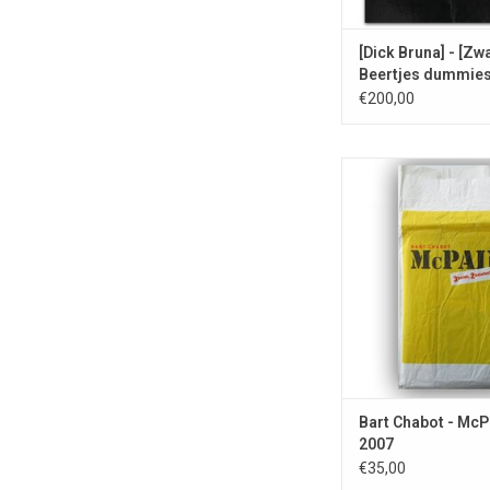
[Dick Bruna] - [Zw
Beertjes dummies
€200,00
Compleet met de fast
halen, 2 betalen." 
door Bart Cha
TOEVOEGEN AAN WI
Bart Chabot - McP
2007
€35,00