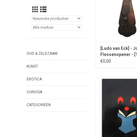
[Ludo van Eck] - 
OUD & ZELDZAAM
Flessenopener - [
€0,00
KUNST
EROTICA
Collectors item, waars
beperkte oplage vers
CURIOSA
relatiegeschen
promotiemateri
CATEGORIEËN
TOEVOEGEN AAN WI