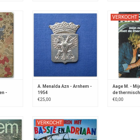
riftje in
Vintage 1950s promotieboekje
De memoi
VERKOCHT
band.
met tinnen wapen van Arnhem.
legendari
meest
TOEVOEGEN AAN WINKELWAGEN
A. Menalda Azn - Arnhem -
Aage M. - Mi
en -
1954
de thermisch
€25,00
€0,00
 , Bizet en
GESIGNEERD op de cover door de
VERKOCHT
 van het
clown en de acrobaat!
nhem.