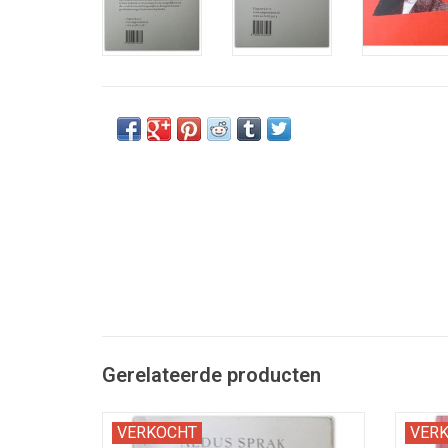
Gerelateerde producten
Clandestiene, bibliofiele uitgave uit de
Gebond
VERKOCHT
VER
bezettingstijd, opgedragen aan 'den
uit 190