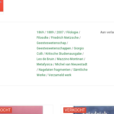
1869
/
1889
/
2007
/
Filologie
/
Aan verla
Filosofie
/
Friedrich Nietzsche
/
Geesteswetenschap
/
Geesteswetenschappen
/
Giorgio
Colli
/
Kritische Studienausgabe
/
Leo de Bruin
/
Mazzino Montinari
/
Metafysica
/
Michel van Nieuwstadt
/
Nagelaten fragmenten
/
Sämtliche
Werke
/
Verzameld werk
en facsimile herdruk naar de editie
Gebonden editie in blauw fluwe
KOCHT
VERKOCHT
8 in Jugendstil design van Henry van