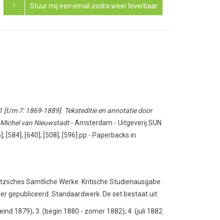
!
Stuur mij een email zodra weer leverbaar
 [t/m 7: 1869-1889]. Teksteditie en annotatie door
r Michel van Nieuwstadt
- Amsterdam - Uitgeverij SUN
]; [584]; [640]; [508]; [596] pp - Paperbacks in
etzsches Sämtliche Werke. Kritische Studienausgabe
er gepubliceerd. Standaardwerk. De set bestaat uit:
eind 1879); 3. (begin 1880 - zomer 1882); 4. (juli 1882