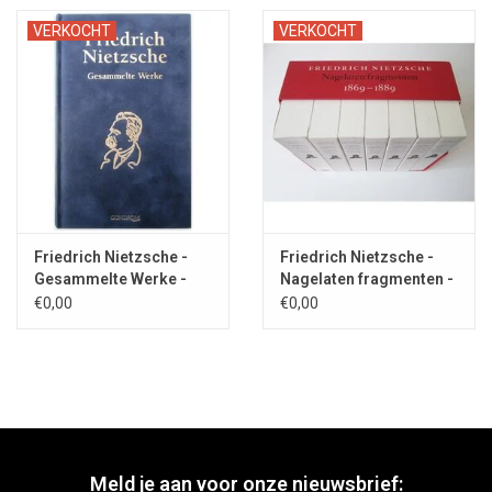
VERKOCHT
VERKOCHT
Friedrich Nietzsche -
Friedrich Nietzsche -
Gesammelte Werke -
Nagelaten fragmenten -
2005
2007
€0,00
€0,00
Meld je aan voor onze nieuwsbrief: