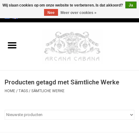
Wij slaan cookies op om onze website te verbeteren. Is dat akkoord?
Ja
Nee
Meer over cookies »
0 Artikelen - €0,00
Home
Oud & Zeldzaam
Kunst
Producten getagd met Sämtliche Werke
Erotica
HOME
/
TAGS
/
SÄMTLICHE WERKE
Curiosa
Categorieën