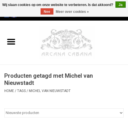
Wij slaan cookies op om onze website te verbeteren. Is dat akkoord?
Ja
Nee
Meer over cookies »
0 Artikelen - €0,00
Home
Oud & Zeldzaam
Kunst
Producten getagd met Michel van
Erotica
Nieuwstadt
HOME
/
TAGS
/
MICHEL VAN NIEUWSTADT
Curiosa
Categorieën