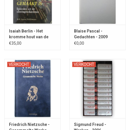
Isaiah Berlin - Het
Blaise Pascal -
kromme hout van de
Gedachten - 2009
mens - 1994
€35,00
€0,00
VERKOCHT
VERKOCHT
Friedrich Nietzsche -
Sigmund Freud -