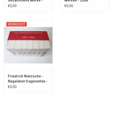
Gesammelte Werke -
Werken - 2006
2005
€0,00
€0,00
VERKOCHT
Friedrich Nietzsche -
Nagelaten fragmenten -
2007
€0,00