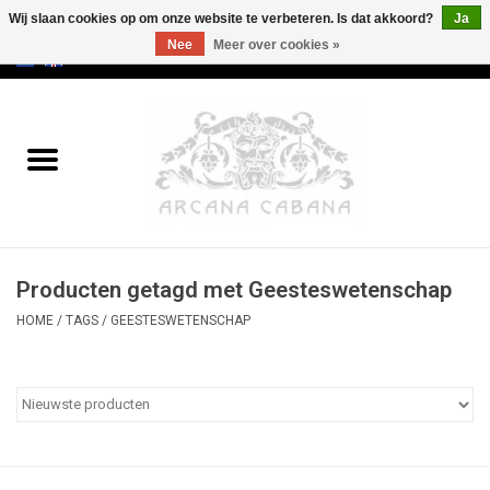
Wij slaan cookies op om onze website te verbeteren. Is dat akkoord?
Ja
Nee
Meer over cookies »
0 Artikelen - €0,00
Home
Oud & Zeldzaam
Kunst
Producten getagd met Geesteswetenschap
Erotica
HOME
/
TAGS
/
GEESTESWETENSCHAP
Curiosa
Categorieën