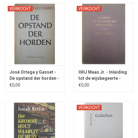
VERKOCHT
VERKOCHT
José Ortega y Gasset -
HHJ Maas Jr. - Inleiding
De opstand der horden -
tot de wijsbegeerte -
1954
1926
€0,00
€0,00
VERKOCHT