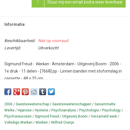
!
Stuur mij een email zodra weer leverbaar
Informatie
Beschikbaarheid:
Niet op voorraad
Levertijd:
Uitverkocht
Sigmund Freud -
Werken
- Amsterdam - Uitgeverij Boom - 2006 -
1e druk - 11 delen - [7668] pp - Linnen banden met stofomslag in
cassette - 48 x 25 cm.
Conditie: ALS NIEUW - Ongeopend in het plastic!
Wetenschappelijke Nederlandse vertaling (verzorgd door Wilfred
2006
/
Geesteswetenschap
/
Geesteswetenschappen
/
Gesammelte
Oranje), gebaseerd op de Duitse Gesammelte Werke, de
Werke
/
Hypnose
/
Hysterie
/
Psychoanalyse
/
Psychologie
/
Psychology
/
Studienausgabe en de Engelse Standard Edition (laatst
Psychoneurosen
/
Sigmund Freud
/
Uitgeverij Boom
/
Verzameld werk
/
gereviseerd door Mark Solms) van het Verzameld Werk van
Volledige Werken
/
Werken
/
Wilfred Oranje
Sigmund Freud
(1856-1939).