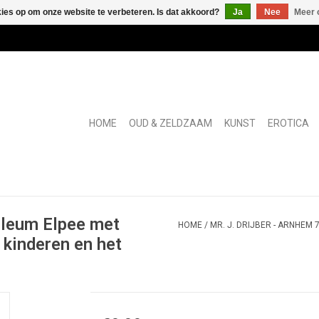
kies op om onze website te verbeteren. Is dat akkoord?
Ja
Nee
Meer 
HOME
OUD & ZELDZAAM
KUNST
EROTICA
bileum Elpee met
HOME
/
MR. J. DRIJBER - ARNHEM
kinderen en het