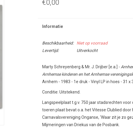
€0,00
Informatie
Beschikbaarheid:
Niet op voorraad
Levertijd:
Uitverkocht
Marty Schreyenberg & Mr. J. Drijber [e.a.] -
Arnhem
Arnhemse kinderen en het Arnhemse verenigingsl
Arnhem - 1983 - 1e druk - Vinyl LP in hoes - 31 x 
Conditie: Uitstekend.
Langspeelplaat t.g.v. 750 jaar stadsrechten voor
toeren plaat bevat o.a. het Vitesse Clublied door
Carnavalsvereniging Onganse, 'Waar zit je zo gez
Mijmeringen van Driekus van de Posbank.