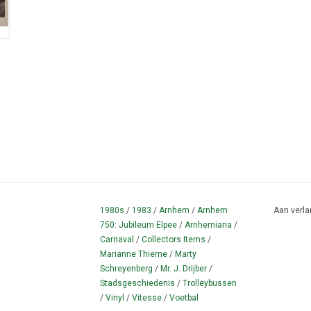
1980s
/
1983
/
Arnhem
/
Arnhem
Aan verla
750: Jubileum Elpee
/
Arnhemiana
/
Carnaval
/
Collectors Items
/
Marianne Thieme
/
Marty
Schreyenberg
/
Mr. J. Drijber
/
Stadsgeschiedenis
/
Trolleybussen
/
Vinyl
/
Vitesse
/
Voetbal