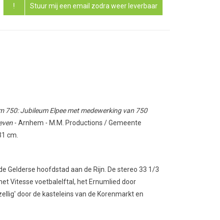
!
Stuur mij een email zodra weer leverbaar
 750: Jubileum Elpee met medewerking van 750
even
- Arnhem - M.M. Productions / Gemeente
31 cm.
 de Gelderse hoofdstad aan de Rijn. De stereo 33 1/3
 het Vitesse voetbalelftal, het Ernumlied door
ellig' door de kasteleins van de Korenmarkt en