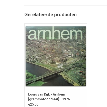
Gerelateerde producten
Improvisaties op Verdí , Bizet en Dvorak op
het orgel van het stadhuis van Arnhem.
TOEVOEGEN AAN WINKELWAGEN
Louis van Dijk - Arnhem
[grammofoonplaat] - 1976
€25,00