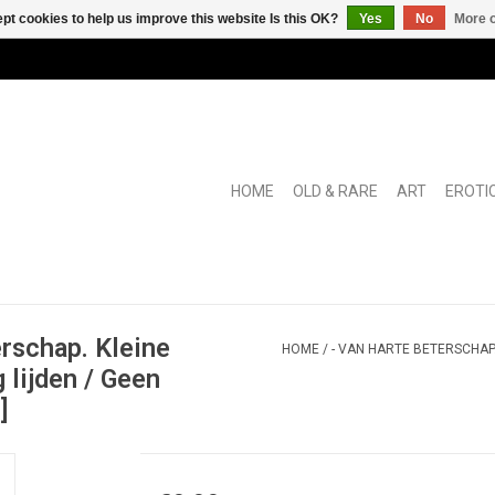
pt cookies to help us improve this website Is this OK?
Yes
No
More o
HOME
OLD & RARE
ART
EROTI
rschap. Kleine
HOME
/
- VAN HARTE BETERSCHAP.
g lijden / Geen
]