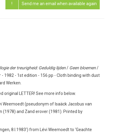
!
Send me an email when available again
ogie der treurigheid: Geduldig lijden
/
Geen bloemen
/
- 1982 - 1st edition - 156 pp - Cloth binding with dust
Hard Werken.
ed original LETTER! See more info below.
Lévi Weemoedt (pseudonym of Isaäck Jacobus van
en (1978) and Zand erover (1981). Printed by
dingen, 8.I.1983') from Lévi Weemoedt to 'Geachte