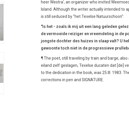
heer Westra', an organizer who invited Weemoedt
Island. Although the writer actually intended to ap
is still seduced by "het Texelse Natuurschoon":
"Is het - zoals ik mij uit een lang geleden gel
de vermoeide reiziger en vreemdeling in de po
jongste dochter des huizes in slaap valt? U he
gewoonte toch niet in de progressieve prulle
¶ The poet, still traveling by train and barge, als
eiland zelf geslagen, Texelse ducaten dat [de] ve
to the dedication in the book, was 25.III. 1983. T
corrections in pen and SIGNATURE.