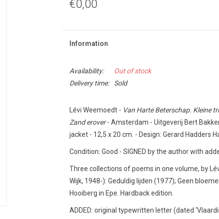
€0,00
Information
Availability:
Out of stock
Delivery time:
Sold
Lévi Weemoedt -
Van Harte Beterschap. Kleine tril
Zand erover
- Amsterdam - Uitgeverij Bert Bakker 
jacket - 12,5 x 20 cm. - Design: Gerard Hadders 
Condition: Good - SIGNED by the author with add
Three collections of poems in one volume, by 
Wijk, 1948-): Geduldig lijden (1977); Geen bloem
Hooiberg in Epe. Hardback edition.
ADDED: original typewritten letter (dated 'Vlaar