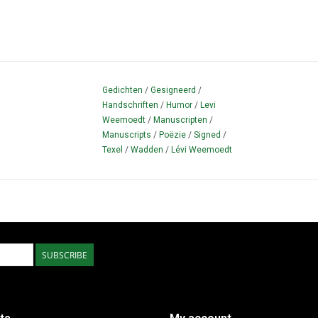
Gedichten
/
Gesigneerd
/
Handschriften
/
Humor
/
Levi
Weemoedt
/
Manuscripten
/
Manuscripts
/
Poëzie
/
Signed
/
Texel
/
Wadden
/
Lévi Weemoedt
SUBSCRIBE