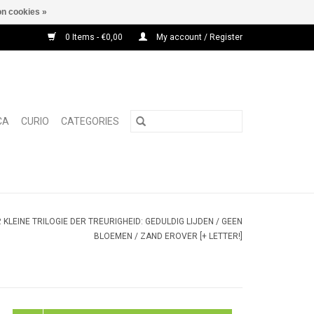
n cookies »
0 Items - €0,00
My account / Register
CA
CURIO
CATEGORIES
 KLEINE TRILOGIE DER TREURIGHEID: GEDULDIG LIJDEN / GEEN
BLOEMEN / ZAND EROVER [+ LETTER!]