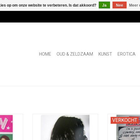
kies op om onze website te verbeteren. Is dat akkoord?
Ja
Nee
Meer 
HOME
OUD & ZELDZAAM
KUNST
EROTICA
ere pop-art
[in: Deventer Boekenmarkt Boekje
"Satirisch en v
VERKOCHT
sselmann
Zondag 7 augustus 2016]
met het sexuele
)
Luke & D
TOEVOEGEN AAN WINKELWAGEN
NKELWAGEN