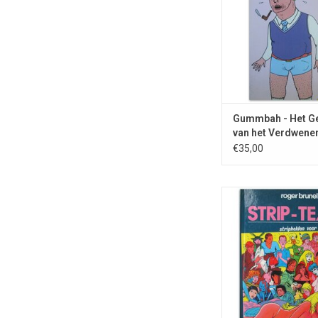
TOEVOEGEN AAN WI
Gummbah - Het G
van het Verdwene
Mysterie - 1999
€35,00
Vierde bundel er
parodiestrips van Eur
striphelden
TOEVOEGEN AAN WI