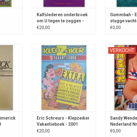
Kalfslederen onderbroek
Gummbah - E
om U tegen te zeggen -
stugge vacht
2001
€20,00
€0,00
us met
"Onmisbare hebbedingetjes voor
Dit nummer in 
VERKOCHT
ing schuine
in Verweggiestan". COMPLEET.
presidentsverki
t Engels.
(Al Gore vs Geor
TOEVOEGEN AAN WINKELWAGEN
bijdrage van 
Mu
Limerick
Eric Schreurs - Klepzeiker
Sandy Wender
3
Vakantieboek - 2001
Nederland Nr
€20,00
€0,00