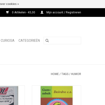
over cookies »
0 Artikelen - €0,00
Mijn account / Registreren
CURIOSA
CATEGORIEËN
HOME
/
TAGS
/
HUMOR
ulgair maandblad"
Met auteursfoto (in 'Karl Marx is
 leven van Lucky
my Bitch' trui) door Chantal Rens.
e Smurfen.
TOEVOEGEN AAN WINKELWAGEN