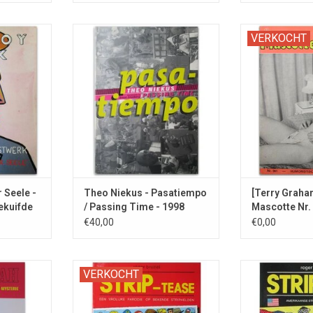
t van Pablo
Fotoboek over ongemakkelijke
Nederlands e
VERKOCHT
situaties. Met 'Introduction by
tijdschrift uit
Arnon Grunberg'.
pikante verha
NKELWAGEN
cart
TOEVOEGEN AAN WINKELWAGEN
 Seele -
Theo Niekus - Pasatiempo
[Terry Graha
ekuifde
/ Passing Time - 1998
Mascotte Nr.
€40,00
€0,00
vat ook
Eerste bundel erotische
Tweede bund
VERKOCHT
y Mouse en
parodiestrips van Europese
parodiestrips me
stripfiguren.
van o.a. Spider-
Superman 