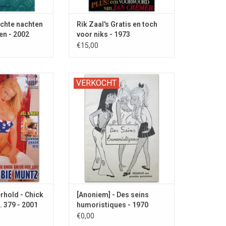
chte nachten
Rik Zaal's Gratis en toch
en - 2002
voor niks - 1973
€15,00
het thema van de
Grapjes over borsten: "Réservé
VERKOCHT
ezingen in de USA
aux grandes personnes"
ge W. Bush Jr.) en
TV-maker Robbie
ntz.
hold - Chick
[Anoniem] - Des seins
. 379 - 2001
humoristiques - 1970
€0,00