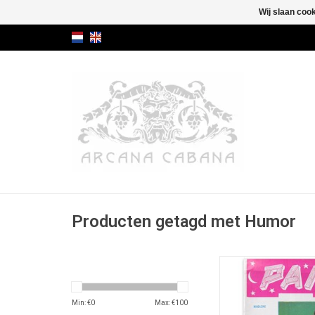
Wij slaan coo
Producten getagd met Humor
Met cartoon van de lat
kunstenaar Tom We
(1931-2004
Min: €
0
Max: €
100
TOEVOEGEN AAN WI