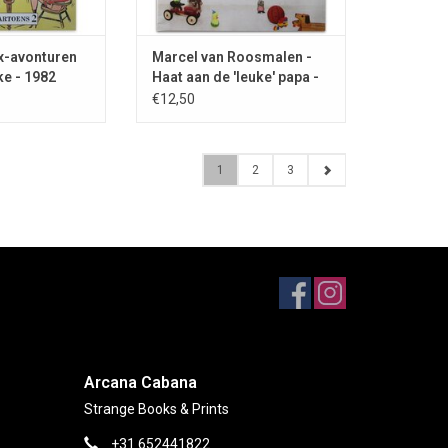
x-avonturen
Marcel van Roosmalen -
ke - 1982
Haat aan de 'leuke' papa -
2016
€12,50
1
2
3
Arcana Cabana
Strange Books & Prints
+31 652441822