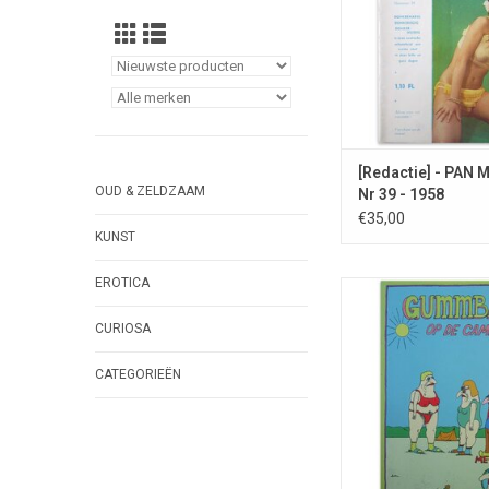
[Redactie] - PAN 
OUD & ZELDZAAM
Nr 39 - 1958
€35,00
KUNST
EROTICA
Absurde cartoons in
VAKANTIE.
CURIOSA
TOEVOEGEN AAN WI
CATEGORIEËN