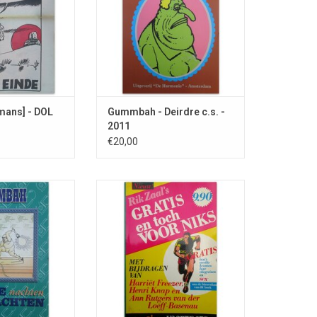
mans] - DOL
Gummbah - Deirdre c.s. -
2011
€20,00
jst met titels "In
Vrolijke gids voor oplichters. Met
eiding".
voorwoord door JAN CREMER.
TOEVOEGEN AAN WINKELWAGEN