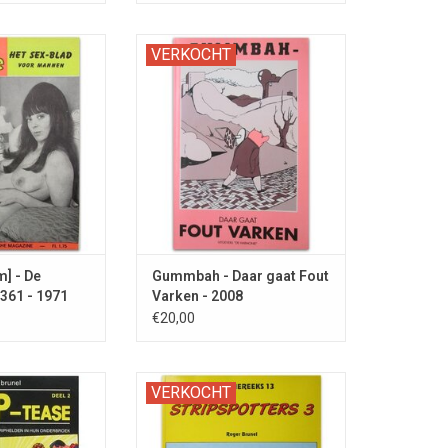
rotisch pin-up
Absurdistische tekeningen. Bevat
VERKOCHT
 de jaren '70 met
ook sketches met Suske & Wiske
len, moppen en
en de Smurfen.
oons.
m] - De
Gummbah - Daar gaat Fout
 361 - 1971
Varken - 2008
€20,00
el erotische
Derde deel van Pastisches. Met
VERKOCHT
t pikante versies
parodieën op o.a. Suske en Wiske,
Man, Donald Duck,
Yoko Tsuno en Rik Ringers.
en De Hulk.