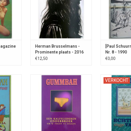
Magazine
Herman Brusselmans -
[Paul Schuur
Prominente plaats - 2016
Nr. 8 - 1990
€12,50
€0,00
 het thema
Absurde cartoons van GUMMBAH,
Met ellenlange li
VERKOCHT
o.a. met Mickey Mouse en de
voorber
Smurfen.
NKELWAGEN
TOEVOEGEN AAN WINKELWAGEN