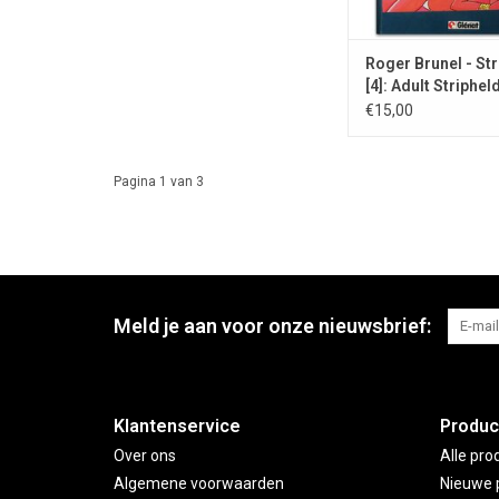
Roger Brunel - St
[4]: Adult Striphel
1986
€15,00
Pagina 1 van 3
Meld je aan voor onze nieuwsbrief:
Klantenservice
Produc
Over ons
Alle pro
Algemene voorwaarden
Nieuwe 