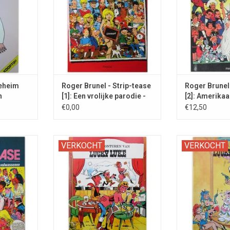
NKELWAGEN
TOEVOEGEN AA
eheim
Roger Brunel - Strip-tease
Roger Brunel 
n
[1]: Een vrolijke parodie -
[2]: Amerikaa
1981
1983
€0,00
€12,50
otische
Porno Kartoens 1. De Lonesome
Tweede deel va
VERKOCHT
VERKOCHT
opese adult
Cowboy als pornoster.
parodieën m
.
personage van M
NKELWAGEN