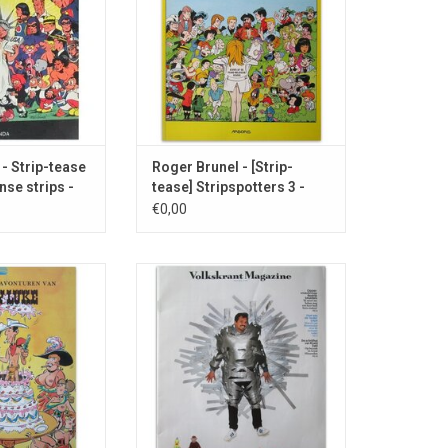
N WINKELWAGEN
- Strip-tease
Roger Brunel - [Strip-
nse strips -
tease] Stripspotters 3 -
1995
€0,00
n pornografische
[in]: Volkskrant Magazine 789
et het Cowboy
TOEVOEGEN AAN WINKELWAGEN
orris & Goscinny.