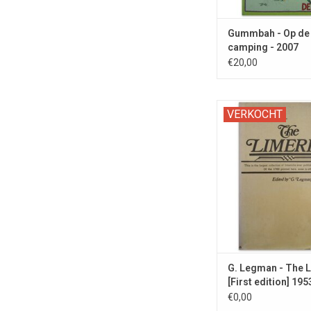
Gummbah - Op de
camping - 2007
€20,00
Bargoense omnib
VERKOCHT
omvangrijke verzamel
moppen op rijm in he
G. Legman - The 
[First edition] 195
€0,00