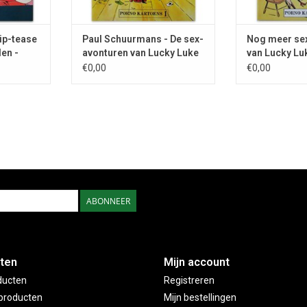
rip-tease
Paul Schuurmans - De sex-
Nog meer se
den -
avonturen van Lucky Luke
van Lucky Lu
- 1982
€0,00
€0,00
ABONNEER
ten
Mijn account
ducten
Registreren
producten
Mijn bestellingen