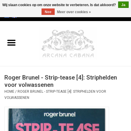
Wij slaan cookies op om onze website te verbeteren. Is dat akkoord?
Ja
Nee
Meer over cookies »
0 Artikelen - €0,00
Home
Oud & Zeldzaam
Kunst
Roger Brunel - Strip-tease [4]: Striphelden
Erotica
voor volwassenen
HOME
/
ROGER BRUNEL - STRIP-TEASE [4]: STRIPHELDEN VOOR
Curiosa
VOLWASSENEN
Categorieën