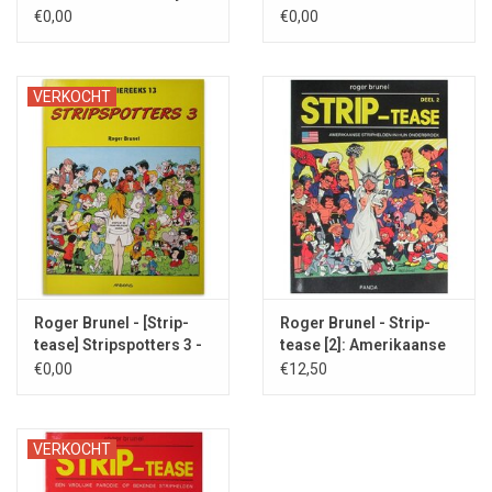
Luke - 1982
Lucky Luke - 1982
€0,00
€0,00
VERKOCHT
Roger Brunel - [Strip-
Roger Brunel - Strip-
tease] Stripspotters 3 -
tease [2]: Amerikaanse
1995
strips - 1983
€0,00
€12,50
VERKOCHT