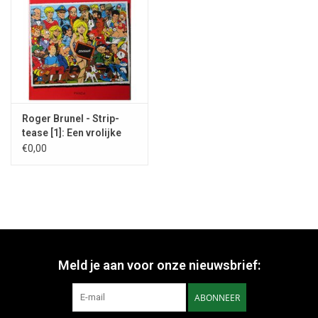
Roger Brunel - Strip-
tease [1]: Een vrolijke
parodie - 1981
€0,00
Meld je aan voor onze nieuwsbrief:
ABONNEER