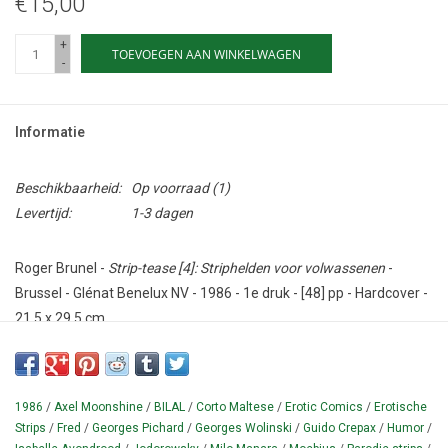
€15,00
+
TOEVOEGEN AAN WINKELWAGEN
-
Informatie
Beschikbaarheid:
Op voorraad
(1)
Levertijd:
1-3 dagen
Roger Brunel -
Strip-tease [4]: Striphelden voor volwassenen
-
Brussel - Glénat Benelux NV - 1986 - 1e druk - [48] pp - Hardcover -
21,5 x 29,5 cm.
Conditie: Goed.
Nederlandse vertaling van Pastiches 4: École adultes (1986); een
1986
/
Axel Moonshine
/
BILAL
/
Corto Maltese
/
Erotic Comics
/
Erotische
bundel erotische parodiestrips (Europese adult striphelden),
Strips
/
Fred
/
Georges Pichard
/
Georges Wolinski
/
Guido Crepax
/
Humor
/
getekend door de Franse cartoonist Roger Brunel (1944-).