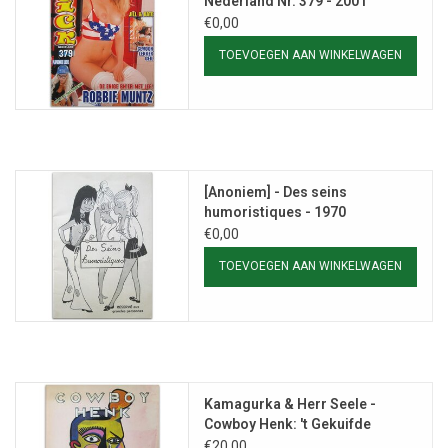
Nederland Nr. 379 - 2001
€0,00
TOEVOEGEN AAN WINKELWAGEN
[Anoniem] - Des seins
humoristiques - 1970
€0,00
TOEVOEGEN AAN WINKELWAGEN
Kamagurka & Herr Seele -
Cowboy Henk: 't Gekuifde
kunstwerk - 1984
€20,00