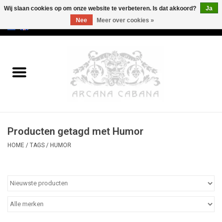
Wij slaan cookies op om onze website te verbeteren. Is dat akkoord?
Ja
Nee
Meer over cookies »
0 Artikelen - €0,00
Home
Oud & Zeldzaam
Kunst
Producten getagd met Humor
Erotica
HOME
/
TAGS
/
HUMOR
Curiosa
Categorieën