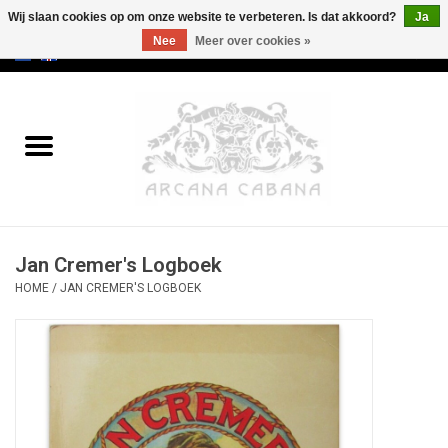
Wij slaan cookies op om onze website te verbeteren. Is dat akkoord?
Ja
Nee
Meer over cookies »
0 Artikelen - €0,00
Home
Oud & Zeldzaam
Kunst
Jan Cremer's Logboek
Erotica
HOME
/
JAN CREMER'S LOGBOEK
Curiosa
Categorieën