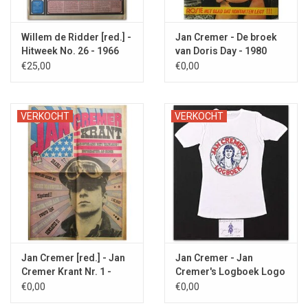
Willem de Ridder [red.] -
Jan Cremer - De broek
Hitweek No. 26 - 1966
van Doris Day - 1980
€25,00
€0,00
VERKOCHT
VERKOCHT
Jan Cremer [red.] - Jan
Jan Cremer - Jan
Cremer Krant Nr. 1 -
Cremer's Logboek Logo
1967
T-shirt - 1978
€0,00
€0,00