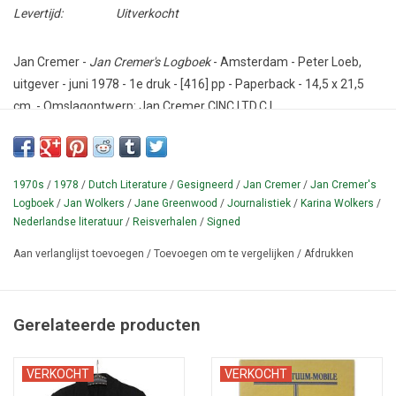
Levertijd:
Uitverkocht
Jan Cremer -
Jan Cremer's Logboek
- Amsterdam - Peter Loeb,
uitgever - juni 1978 - 1e druk - [416] pp - Paperback - 14,5 x 21,5
cm. - Omslagontwerp: Jan Cremer CINC.LTD.C.I.
Conditie: Goed - met leesvouwen, verbruining en roestvlekken. Met
GESIGNEERDE opdracht van de auteur aan Jan en Karina Wolkers
'July 22 1978'.
1970s
/
1978
/
Dutch Literature
/
Gesigneerd
/
Jan Cremer
/
Jan Cremer's
Logboek
/
Jan Wolkers
/
Jane Greenwood
/
Journalistiek
/
Karina Wolkers
/
Verzameling Nederlandstalige artikelen en reisverslagen, een
Nederlandse literatuur
/
Reisverhalen
/
Signed
welgemikte greep uit het journalistieke werk van de schrijvende
Aan verlanglijst toevoegen
/
Toevoegen om te vergelijken
/
Afdrukken
vrijbuiter Jan Cremer (1940-2024); over honden en oorlog,
negerinnen in de Tropen en Eskimo-vrouwen in Groenland, wolven
en walvissen, filmsterren en hoeren, kosmonauten en boksers,
Gerelateerde producten
slachthuizen en bordelen, etc.
¶ "Een ouderwetse leespil. Voor het volk door het volk", in druk
VERKOCHT
VERKOCHT
opgedragen aan Babet S. en (zijn hond) Kozak. De foto op de