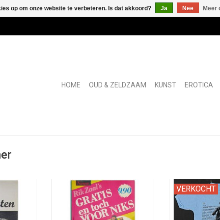
kies op om onze website te verbeteren. Is dat akkoord?
Ja
Nee
Meer 
HOME
OUD & ZELDZAAM
KUNST
EROTICA
mer
iction roman
Vrolijke gids voor oplichters. Met
Met handgeschr
VERKOCHT
toe door de
voorwoord door JAN CREMER.
van Echtheid, 
 erkende
de a
TOEVOEGEN AAN WINKELWAGEN
le