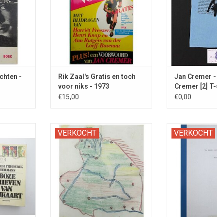
fer.
chten -
Rik Zaal's Gratis en toch
Jan Cremer - 
voor niks - 1973
Cremer [2] T-
€15,00
€0,00
AN CREMER.
Met twee handgetekende
Scenario v
VERKOCHT
VERKOCHT
an WFH in
landkaarten (van België en
uitgezonden 
Drenthe).