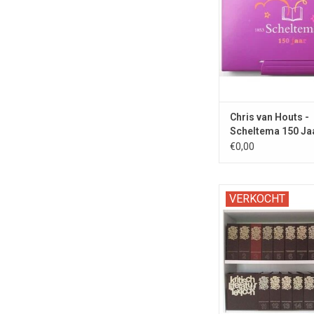
Chris van Houts -
Scheltema 150 Ja
2003
€0,00
Het meest uitgebr
VERKOCHT
prestigieuze naslagw
gebied van de Neder
Belgische letter