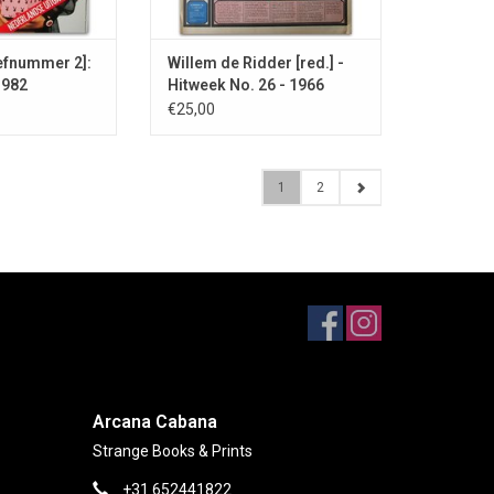
efnummer 2]:
Willem de Ridder [red.] -
1982
Hitweek No. 26 - 1966
€25,00
1
2
Arcana Cabana
Strange Books & Prints
+31 652441822