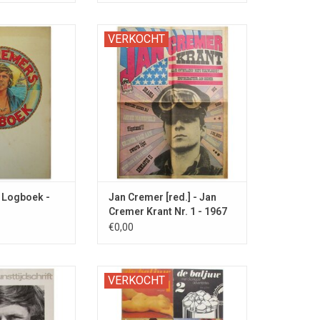
DE opdracht van
Het snelst verboden blad uit de
VERKOCHT
 Jan en Karina
geschiedenis van Nederlandse
kers.
tijdschriften.
 Logboek -
Jan Cremer [red.] - Jan
Cremer Krant Nr. 1 - 1967
€0,00
recensie van Ik
De complete run van dit vroege
VERKOCHT
mer 2...
LGBT seksblad uit Nederland.
N WINKELWAGEN