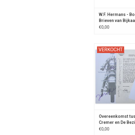
W.F. Hermans - B
Brieven van Bijkaa
€0,00
Fotokopie van een co
VERKOCHT
door Jan Cremer GE
Certificaat van Ec
Overeenkomst tu
Cremer en De Bezi
1966
€0,00