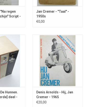
 "Na regen
Jan Cremer - "Taal" -
ijn" Script -
1950s
€0,00
oor de auteur
Pastiche op Jan Cremer's
sentatie van het
'onverbiddelijke bestseller'.
ek.
TOEVOEGEN AAN WINKELWAGEN
 De Hunnen.
Denis Arnolds - Hij, Jan
erde] deel -
Cremer - 1965
€20,00