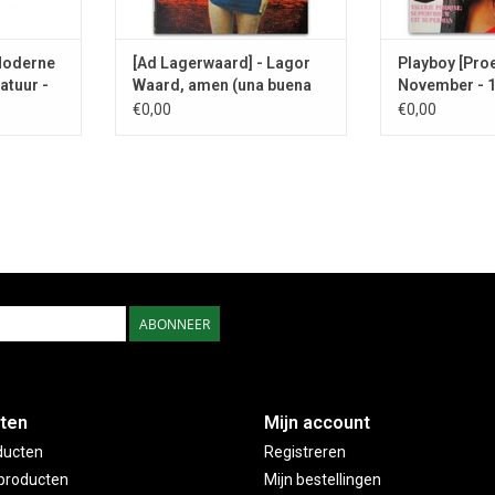
 Moderne
[Ad Lagerwaard] - Lagor
Playboy [Pro
atuur -
Waard, amen (una buena
November - 
puya) - 1967
€0,00
€0,00
ABONNEER
ten
Mijn account
ducten
Registreren
producten
Mijn bestellingen