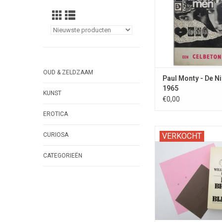
oorlogsslachtof
OUD & ZELDZAAM
Paul Monty - De Ni
1965
KUNST
€0,00
EROTICA
Het exemplaar van J
CURIOSA
VERKOCHT
Met getypt briefje v
envelop.
CATEGORIEËN