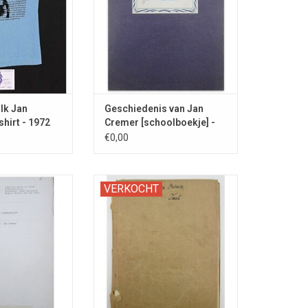
Ik Jan
Geschiedenis van Jan
shirt - 1972
Cremer [schoolboekje] -
1950s
€0,00
an een nooit
Gekaft leesboekje van de 10-jarige
VERKOCHT
TV productie.
(?) Jan Cremer.