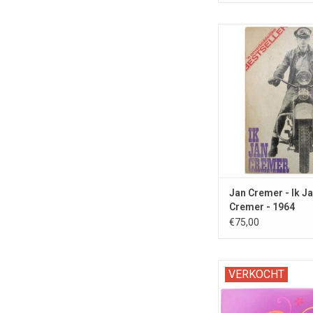
De eerste editie van h
boek van de Nede
kunstenaar / schr
TOEVOEGEN AAN WI
Jan Cremer - Ik J
Cremer - 1964
€75,00
Mapje met schrijversp
VERKOCHT
genomen tijdens sign
in de Amsterdamse b