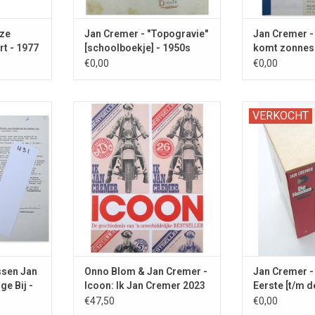
oze
Jan Cremer - "Topogravie"
Jan Cremer -
rt - 1977
[schoolboekje] - 1950s
komt zonnesch
1971
€0,00
€0,00
ntract met,
Monografie en bibliografie van de
GESIGNEERD d
VERKOCHT
SIGNEERD,
onverbiddelijke BESTSELLER: Ik
tijdens de pre
htheid.
Jan Cremer (1964).
bo
TOEVOEGEN AAN WINKELWAGEN
ssen Jan
Onno Blom & Jan Cremer -
Jan Cremer -
ge Bij -
Icoon: Ik Jan Cremer 2023
Eerste [t/m d
1983
€47,50
€0,00