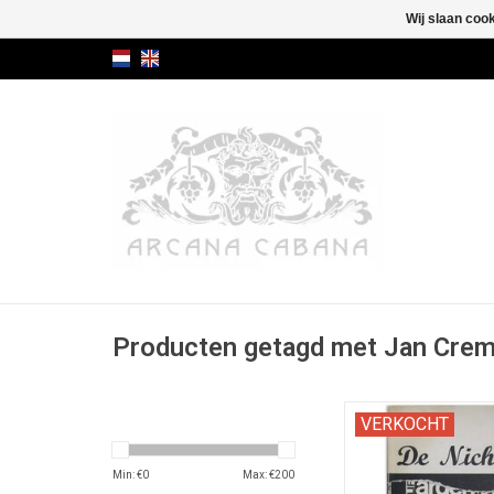
Wij slaan coo
Producten getagd met Jan Cre
Homo-erotische pulp f
VERKOCHT
van het enige tot nu 
Nederlandse staat
Min: €
0
Max: €
200
homoseksue