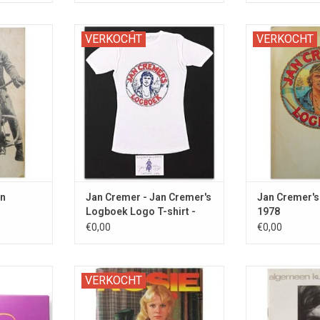
et beruchte
Met handgeschreven Certificaat
Met GESIGNEER
VERKOCHT
VERKOCHT
rlandse
van Echtheid, GESIGNEERD door
de auteur aan
ijver.
de auteur.
Wol
NKELWAGEN
an
Jan Cremer - Jan Cremer's
Jan Cremer's
Logboek Logo T-shirt -
1978
1978
€0,00
€0,00
ortretten,
Gedicht [in: Rosie nummer 130 -
Verwoestende 
VERKOCHT
eersessies
11e Jaargang. Het blad dat
Jan Cre
oekhandel.
kontakten legt]
TOEVOEGEN AA