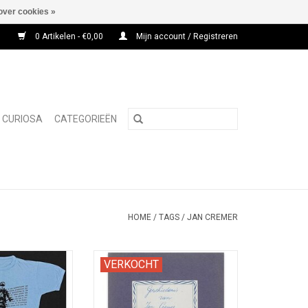
over cookies »
0 Artikelen - €0,00
Mijn account / Registreren
CURIOSA
CATEGORIEËN
HOME
/
TAGS
/
JAN CREMER
even Certificaat
Schoolschriftje met
VERKOCHT
GESIGNEERD door
paginavullende originele tekening
uteur.
van "Een hunne" met knots.