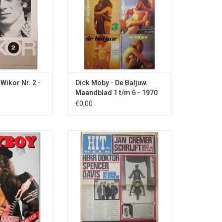
Wikor Nr. 2 -
Dick Moby - De Baljuw.
Maandblad 1 t/m 6 - 1970
/1971
€0,00
, Hugo Claus en
Op de cover de backstage foto
henkengids voor
van Jan Cremer op zijn motor
rklaas.
zoals bekend van de cover van
zijn debuutroman.
TOEVOEGEN AAN WINKELWAGEN