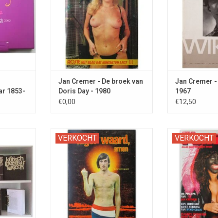
Jan Cremer - De broek van
Jan Cremer - 
ar 1853-
Doris Day - 1980
1967
€0,00
€12,50
eide en
COMPLEET met de poster.
Met Jan Cremer
VERKOCHT
VERKOCHT
erk op het
Playboy's Gesc
landse en
Sinte
kunde.