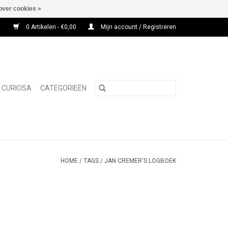
over cookies »
0 Artikelen - €0,00
Mijn account / Registreren
CURIOSA
CATEGORIEËN
HOME
/
TAGS
/
JAN CREMER'S LOGBOEK