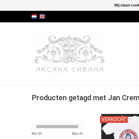
Wij slaan coo
Producten getagd met Jan Crem
Met handgeschreven C
VERKOCHT
van Echtheid, GESIG
de auteur.
Min: €
0
Max: €
5