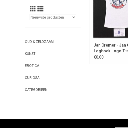
OUD & ZELDZAAM
Jan Cremer - Jan 
Logboek Logo T-sh
KUNST
1978
€0,00
EROTICA
CURIOSA
CATEGORIEËN