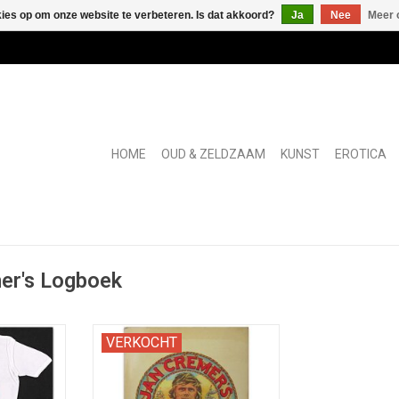
kies op om onze website te verbeteren. Is dat akkoord?
Ja
Nee
Meer 
HOME
OUD & ZELDZAAM
KUNST
EROTICA
er's Logboek
ertificaat
Met GESIGNEERDE opdracht van
VERKOCHT
NEERD door
de auteur aan Jan en Karina
Wolkers.