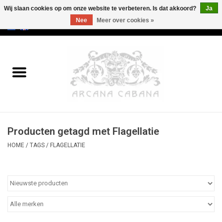
Wij slaan cookies op om onze website te verbeteren. Is dat akkoord?
Ja
Nee
Meer over cookies »
0 Artikelen - €0,00
Home
Oud & Zeldzaam
Kunst
Producten getagd met Flagellatie
Erotica
HOME
/
TAGS
/
FLAGELLATIE
Curiosa
Categorieën