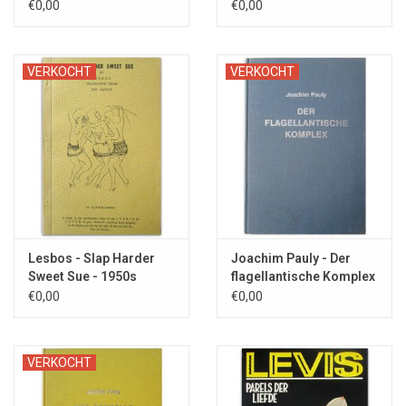
Orient - 1981
1950s
€0,00
€0,00
VERKOCHT
VERKOCHT
Lesbos - Slap Harder
Joachim Pauly - Der
Sweet Sue - 1950s
flagellantische Komplex
- 1965
€0,00
€0,00
VERKOCHT