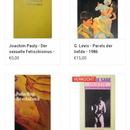
Joachim Pauly - Der
G. Levis - Parels der
sexuelle Fetischismus -
liefde - 1986
1965
€0,00
€15,00
VERKOCHT