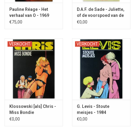
Pauline Réage - Het
D.A.F. de Sade - Juliette,
verhaal van O - 1969
of de voorspoed van de
ondeugd - 1981
€75,00
€0,00
VERKOCHT
VERKOCHT
Klossowski [als] Chris -
G. Levis - Stoute
Miss Bondie
meisjes - 1984
[COMPLEET] -
€0,00
€0,00
1989/1994