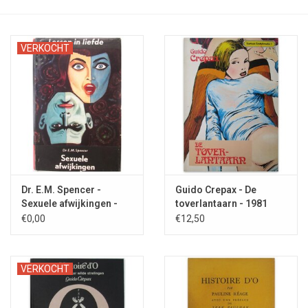
VERKOCHT
Dr. E.M. Spencer -
Guido Crepax - De
Sexuele afwijkingen -
toverlantaarn - 1981
1960
€0,00
€12,50
VERKOCHT