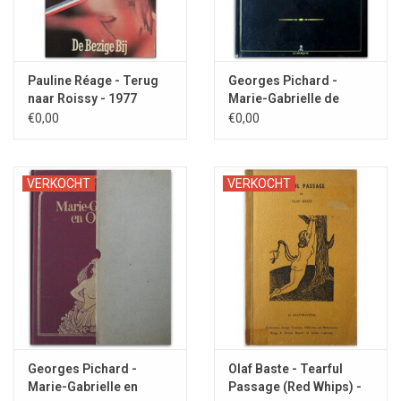
Pauline Réage - Terug
Georges Pichard -
naar Roissy - 1977
Marie-Gabrielle de
Saint-Eutrope - 1994
€0,00
€0,00
VERKOCHT
VERKOCHT
Georges Pichard -
Olaf Baste - Tearful
Marie-Gabrielle en
Passage (Red Whips) -