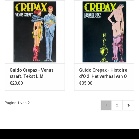
Guido Crepax - Venus
Guido Crepax - Histoire
straft. Tekst L.M.
d'O 2: Het verhaal van O
Masoch - 1985
- 1984
€20,00
€35,00
Pagina 1 van 2
1
2