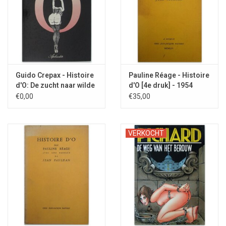
Guido Crepax - Histoire
Pauline Réage - Histoire
d'O: De zucht naar wilde
d'O [4e druk] - 1954
strelingen - 1984
€0,00
€35,00
VERKOCHT