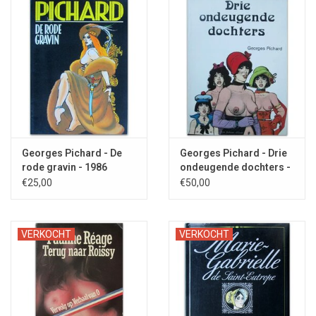
Georges Pichard - De
Georges Pichard - Drie
rode gravin - 1986
ondeugende dochters -
1983
€25,00
€50,00
VERKOCHT
VERKOCHT