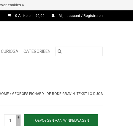
over cookies »
0 Artikelen - €0,00
Mijn account / Registreren
CURIOSA
CATEGORIEËN
HOME
/
GEORGES PICHARD - DE RODE GRAVIN. TEKST LO DUCA
+
TOEVOEGEN AAN WINKELWAGEN
-