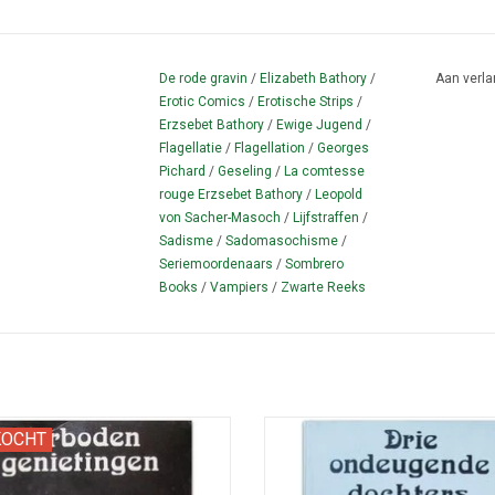
De rode gravin
/
Elizabeth Bathory
/
Aan verla
Erotic Comics
/
Erotische Strips
/
Erzsebet Bathory
/
Ewige Jugend
/
Flagellatie
/
Flagellation
/
Georges
Pichard
/
Geseling
/
La comtesse
rouge Erzsebet Bathory
/
Leopold
von Sacher-Masoch
/
Lijfstraffen
/
Sadisme
/
Sadomasochisme
/
Seriemoordenaars
/
Sombrero
Books
/
Vampiers
/
Zwarte Reeks
tenboek met scènes uit Mémoires
Prentenboek met scènes uit 'Trois f
KOCHT
ne chanteuse Allemande (1978).
leur mere' (1980).
TOEVOEGEN AAN WINKELWAG