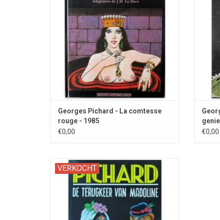
Georges Pichard - La comtesse
Georg
rouge - 1985
genie
€0,00
€0,00
Zwarte Reeks 99: Het tweede album met dit
VERKOCHT
SM personage.