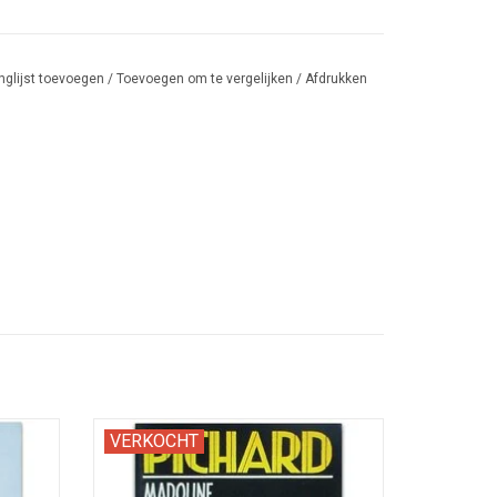
nglijst toevoegen
/
Toevoegen om te vergelijken
/
Afdrukken
illes de
Zwarte Reeks 57. Nederlandse editie van
VERKOCHT
het eerste deel met het kinky personage
Madoline.
EN