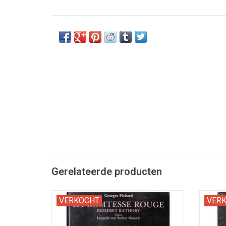
Gerelateerde producten
"Erzsebet Bathory; d'après Leopold von
Pren
VERKOCHT
VER
Sacher Masoch. Adaptation de J.M. Lo
d'u
Duca".