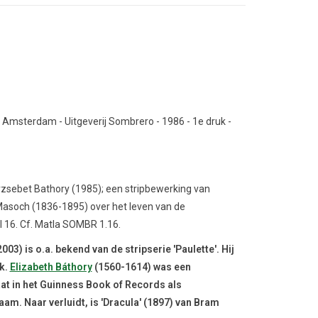
 Amsterdam - Uitgeverij Sombrero - 1986 - 1e druk -
rzsebet Bathory (1985); een stripbewerking van
Masoch (1836-1895) over het leven van de
l 16. Cf. Matla SOMBR 1.16.
3) is o.a. bekend van de stripserie 'Paulette'. Hij
k.
Elizabeth Báthory
(1560-1614) was een
at in het Guinness Book of Records als
. Naar verluidt, is 'Dracula' (1897) van Bram