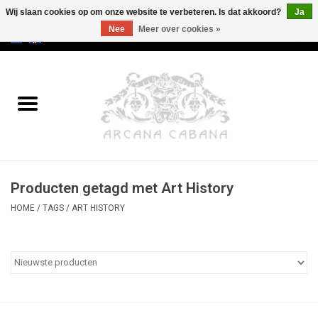
Wij slaan cookies op om onze website te verbeteren. Is dat akkoord?
Ja
Nee
Meer over cookies »
0 Artikelen - €0,00
Home
Oud & Zeldzaam
Kunst
Producten getagd met Art History
Erotica
HOME
/
TAGS
/
ART HISTORY
Curiosa
Categorieën