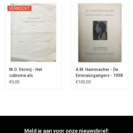
VERKOCHT
M.O. Vermij - Het
A.M. Hammacher - De
cubisme als
Emmaüsgangers - 1938
geestesverschijnsel der
€0,00
€100,00
twintigste eeuw - 1945
Meld je aan voor onze nieuwsbrief: