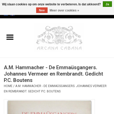
Wij slaan cookies op om onze website te verbeteren. Is dat akkoord?
Ja
Nee
Meer over cookies »
0 Artikelen - €0,00
Home
Oud & Zeldzaam
Kunst
A.M. Hammacher - De Emmaüsgangers.
Erotica
Johannes Vermeer en Rembrandt. Gedicht
P.C. Boutens
Curiosa
HOME
/
A.M. HAMMACHER - DE EMMAÜSGANGERS. JOHANNES VERMEER
EN REMBRANDT. GEDICHT P.C. BOUTENS
Categorieën