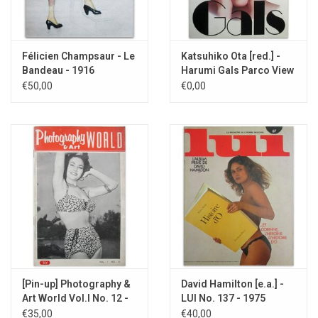
Félicien Champsaur - Le
Katsuhiko Ota [red.] -
Bandeau - 1916
Harumi Gals Parco View
2 - 1984
€50,00
€0,00
[Pin-up] Photography &
David Hamilton [e.a.] -
Art World Vol.I No. 12 -
LUI No. 137 - 1975
1955
€35,00
€40,00