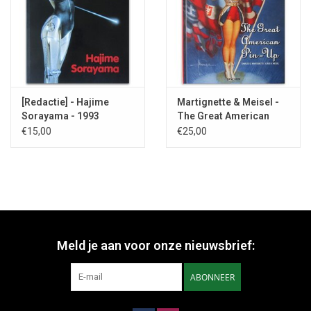
[Redactie] - Hajime
Martignette & Meisel -
Sorayama - 1993
The Great American
Pin-up - 2002
€15,00
€25,00
Meld je aan voor onze nieuwsbrief:
ABONNEER