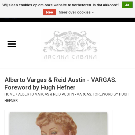
Wij slaan cookies op om onze website te verbeteren. Is dat akkoord?
Ja
Nee
Meer over cookies »
0 Artikelen - €0,00
Home
Oud & Zeldzaam
Kunst
Alberto Vargas & Reid Austin - VARGAS.
Erotica
Foreword by Hugh Hefner
HOME
/
ALBERTO VARGAS & REID AUSTIN - VARGAS. FOREWORD BY HUGH
Curiosa
HEFNER
Categorieën