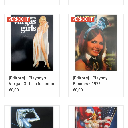
VERKOCHT
VERKOCHT
[Editors] - Playboy's
[Editors] - Playboy
Vargas Girls in full color
Bunnies - 1972
- 1972
€0,00
€0,00