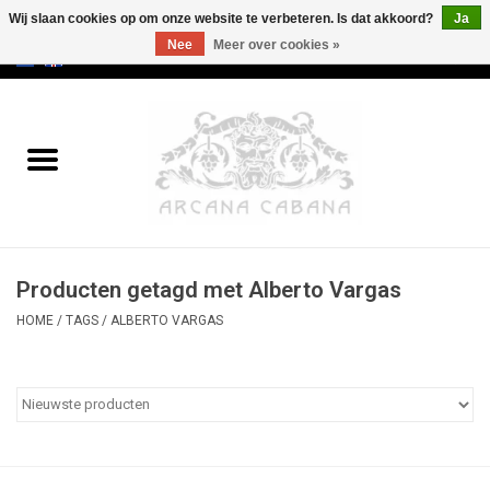
Wij slaan cookies op om onze website te verbeteren. Is dat akkoord?
Ja
Nee
Meer over cookies »
0 Artikelen - €0,00
Home
Oud & Zeldzaam
Kunst
Producten getagd met Alberto Vargas
Erotica
HOME
/
TAGS
/
ALBERTO VARGAS
Curiosa
Categorieën