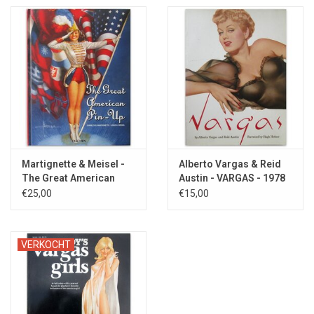
Martignette & Meisel -
Alberto Vargas & Reid
The Great American
Austin - VARGAS - 1978
Pin-up - 2002
€25,00
€15,00
VERKOCHT