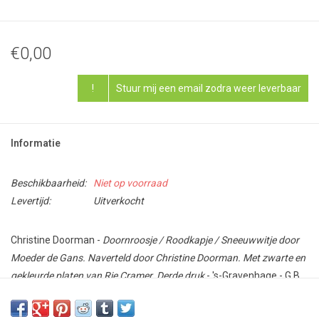
€0,00
!
Stuur mij een email zodra weer leverbaar
Informatie
Beschikbaarheid:
Niet op voorraad
Levertijd:
Uitverkocht
Christine Doorman -
Doornroosje / Roodkapje / Sneeuwwitje door
Moeder de Gans. Naverteld door Christine Doorman. Met zwarte en
gekleurde platen van Rie Cramer. Derde druk
- 's-Gravenhage - G.B.
van Goor Zonen's U.M. NV - [na 1925] - 3e druk - [54]; [54]; [54] pp -
Hardcovers - 18 x 23 cm.