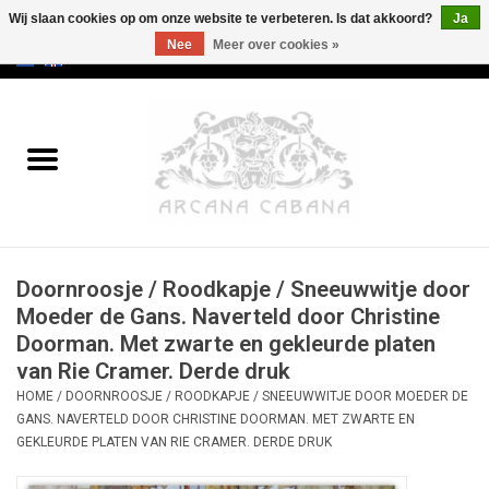
Wij slaan cookies op om onze website te verbeteren. Is dat akkoord?
Ja
Nee
Meer over cookies »
0 Artikelen - €0,00
Home
Oud & Zeldzaam
Kunst
Doornroosje / Roodkapje / Sneeuwwitje door
Erotica
Moeder de Gans. Naverteld door Christine
Doorman. Met zwarte en gekleurde platen
Curiosa
van Rie Cramer. Derde druk
HOME
/
DOORNROOSJE / ROODKAPJE / SNEEUWWITJE DOOR MOEDER DE
Categorieën
GANS. NAVERTELD DOOR CHRISTINE DOORMAN. MET ZWARTE EN
GEKLEURDE PLATEN VAN RIE CRAMER. DERDE DRUK