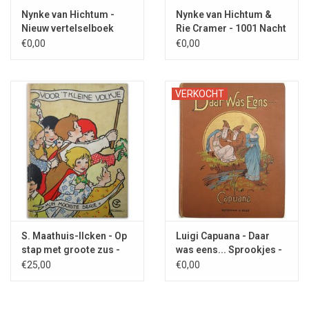
sporen des tijds heeft meesterbinder Hans Zegveld intact
Nynke van Hichtum -
Nynke van Hichtum &
gelaten. De set is voorzien van uniforme rode linnen ruggen, en
Nieuw vertelselboek
Rie Cramer - 1001 Nacht
is nu klaar voor de volgende eeuw.
1924
1921
€0,00
€0,00
VERKOCHT
S. Maathuis-Ilcken - Op
Luigi Capuana - Daar
stap met groote zus -
was eens... Sprookjes -
1930
1896
€25,00
€0,00