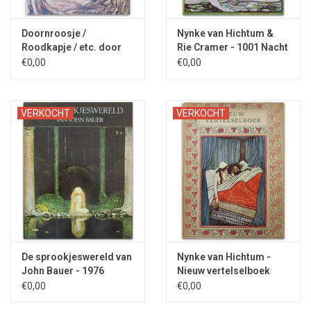
Doornroosje /
Nynke van Hichtum &
Roodkapje / etc. door
Rie Cramer - 1001 Nacht
Moeder de Gans - 1925
1921
€0,00
€0,00
VERKOCHT
VERKOCHT
De sprookjeswereld van
Nynke van Hichtum -
John Bauer - 1976
Nieuw vertelselboek
1924
€0,00
€0,00