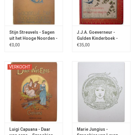
Stijn Streuvels - Sagen
J.J.A. Goeverneur -
uit het Hooge Noorden -
Gulden Kinderboek -
1934
[ca. 1888]
€0,00
€35,00
VERKOCHT
Luigi Capuana - Daar
Marie Jungius -