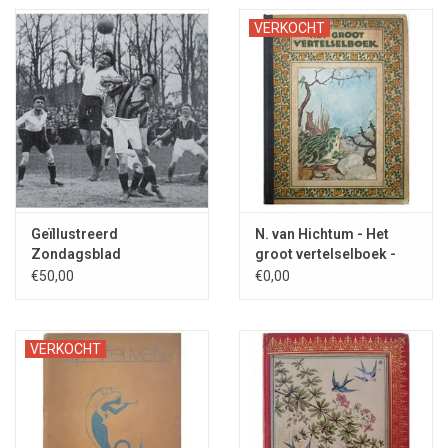
VERKOCHT
Geïllustreerd
N. van Hichtum - Het
Zondagsblad
groot vertelselboek -
Arnhemsche Courant:
1922
€50,00
€0,00
1926
VERKOCHT