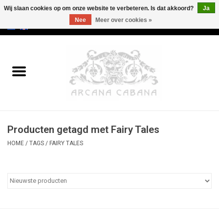
Wij slaan cookies op om onze website te verbeteren. Is dat akkoord?
Ja
Nee
Meer over cookies »
0 Artikelen - €0,00
Home
Oud & Zeldzaam
Kunst
Producten getagd met Fairy Tales
Erotica
HOME
/
TAGS
/
FAIRY TALES
Curiosa
Categorieën