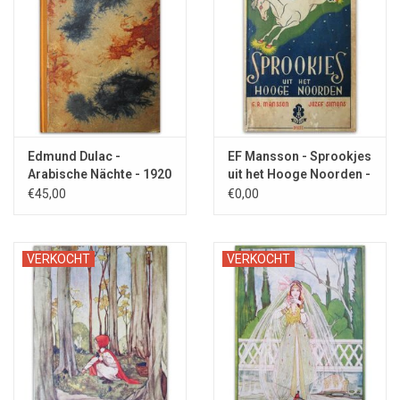
Edmund Dulac -
EF Mansson - Sprookjes
Arabische Nächte - 1920
uit het Hooge Noorden -
1942
€45,00
€0,00
VERKOCHT
VERKOCHT