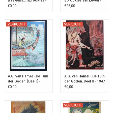
was eens... Sprookjes -
Sprookjes van Leven -
1896
1899
€0,00
€25,00
VERKOCHT
VERKOCHT
A.G. van Hamel - De Tuin
A.G. van Hamel - De Tuin
der Goden. [Deel I] -
der Goden. Deel II - 1947
1940
€0,00
€0,00
VERKOCHT