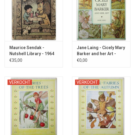
Maurice Sendak -
Jane Laing - Cicely Mary
Nutshell Library - 1964
Barker and her Art -
1995
€35,00
€0,00
VERKOCHT
VERKOCHT