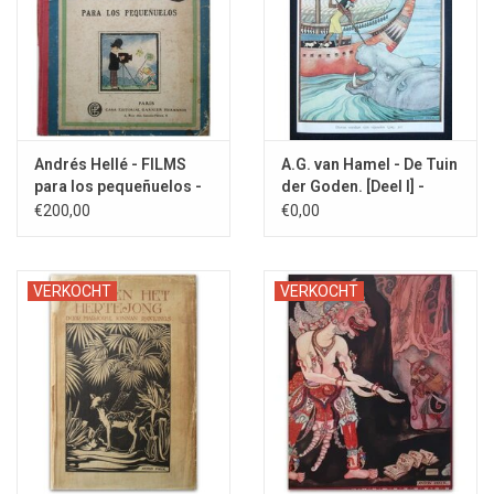
Andrés Hellé - FILMS
A.G. van Hamel - De Tuin
para los pequeñuelos -
der Goden. [Deel I] -
1925
1940
€200,00
€0,00
VERKOCHT
VERKOCHT