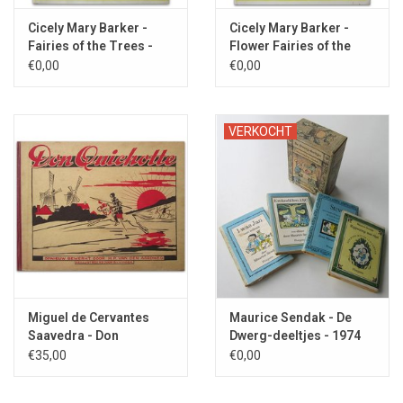
Cicely Mary Barker -
Cicely Mary Barker -
Fairies of the Trees -
Flower Fairies of the
1948
Autumn - 1948
€0,00
€0,00
VERKOCHT
Miguel de Cervantes
Maurice Sendak - De
Saavedra - Don
Dwerg-deeltjes - 1974
Quichotte - 1930
€35,00
€0,00