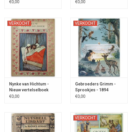
1941
€0,00
€0,00
VERKOCHT
VERKOCHT
Nynke van Hichtum -
Gebroeders Grimm -
Nieuw vertelselboek
Sprookjes - 1894
1924
€0,00
€0,00
VERKOCHT