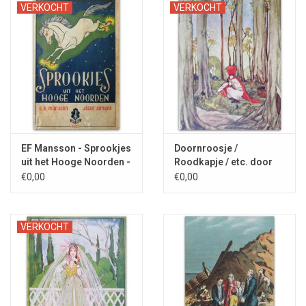
VERKOCHT
VERKOCHT
EF Mansson - Sprookjes
Doornroosje /
uit het Hooge Noorden -
Roodkapje / etc. door
1942
Moeder de Gans - 1925
€0,00
€0,00
VERKOCHT