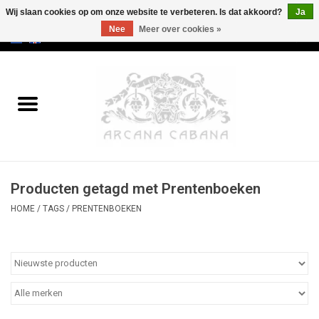
Wij slaan cookies op om onze website te verbeteren. Is dat akkoord?
Ja
Nee
Meer over cookies »
0 Artikelen - €0,00
Home
Oud & Zeldzaam
Kunst
Producten getagd met Prentenboeken
Erotica
HOME
/
TAGS
/
PRENTENBOEKEN
Curiosa
Categorieën