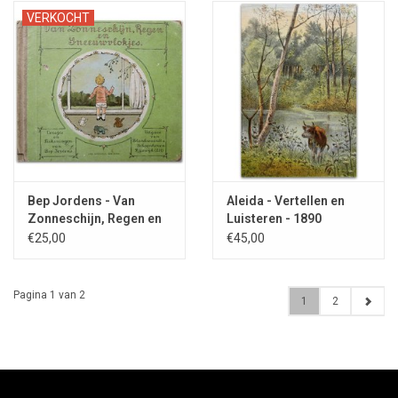
VERKOCHT
Bep Jordens - Van
Aleida - Vertellen en
Zonneschijn, Regen en
Luisteren - 1890
Sneeuwvlokjes: Versjes
€25,00
€45,00
en Teekeningen - 1925
Pagina 1 van 2
1
2