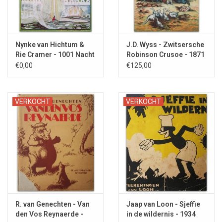
Nynke van Hichtum &
J.D. Wyss - Zwitsersche
Rie Cramer - 1001 Nacht
Robinson Crusoe - 1871
1921
€0,00
€125,00
VERKOCHT
VERKOCHT
R. van Genechten - Van
Jaap van Loon - Sjeffie
den Vos Reynaerde -
in de wildernis - 1934