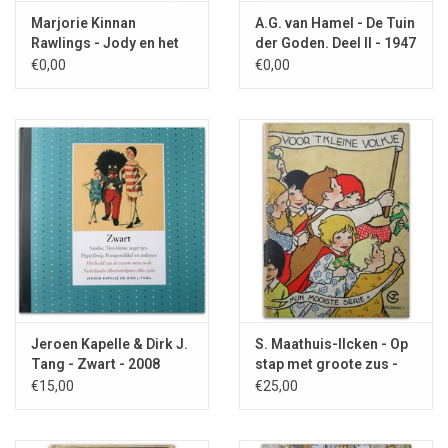
Marjorie Kinnan
A.G. van Hamel - De Tuin
Rawlings - Jody en het
der Goden. Deel II - 1947
hertejong - 1940
€0,00
€0,00
Jeroen Kapelle & Dirk J.
S. Maathuis-Ilcken - Op
Tang - Zwart - 2008
stap met groote zus -
1930
€15,00
€25,00