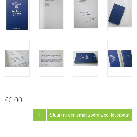
€0,00
!
Stuur mij een email zodra weer leverbaar