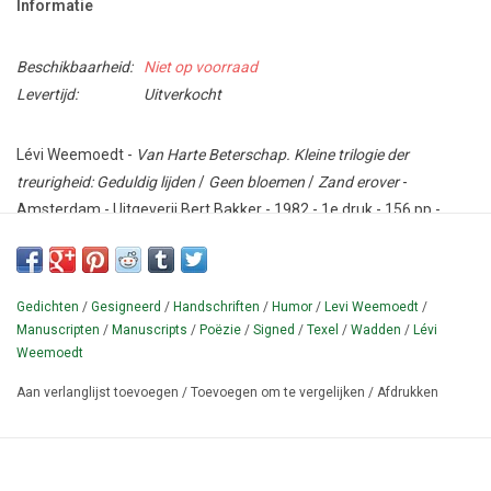
Informatie
Beschikbaarheid:
Niet op voorraad
Levertijd:
Uitverkocht
Lévi Weemoedt -
Van Harte Beterschap. Kleine trilogie der
treurigheid: Geduldig lijden
/
Geen bloemen
/
Zand erover
-
Amsterdam - Uitgeverij Bert Bakker - 1982 - 1e druk - 156 pp -
Linnen band met stofomslag - 12,5 x 20 cm. - Vormg.: Gerard
Hadders Hard Werken.
Conditie: Goed - GESIGNEERD door de auteur plus originele BRIEF!
Gedichten
/
Gesigneerd
/
Handschriften
/
Humor
/
Levi Weemoedt
/
Zie toelichting onder.
Manuscripten
/
Manuscripts
/
Poëzie
/
Signed
/
Texel
/
Wadden
/
Lévi
Weemoedt
Bundeling van drie dichtbundels van Lévi Weemoedt (pseudoniem
Aan verlanglijst toevoegen
/
Toevoegen om te vergelijken
/
Afdrukken
van Isaäck Jacobus van Wijk, 1948-): Geduldig lijden (1977); Geen
bloemen (1978) en Zand erover (1981). Gedrukt door Hooiberg te
Epe. Gebonden editie.
BIJGEVOEGD: originele getypte brief (gedateerd 'Vlaardingen,