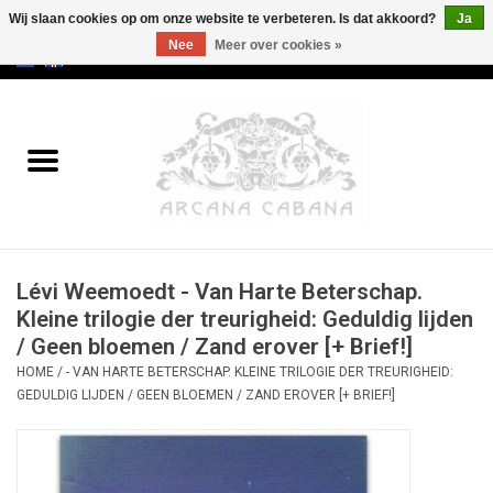
Wij slaan cookies op om onze website te verbeteren. Is dat akkoord?
Ja
Nee
Meer over cookies »
0 Artikelen - €0,00
Home
Oud & Zeldzaam
Kunst
Lévi Weemoedt - Van Harte Beterschap.
Erotica
Kleine trilogie der treurigheid: Geduldig lijden
/ Geen bloemen / Zand erover [+ Brief!]
Curiosa
HOME
/
- VAN HARTE BETERSCHAP. KLEINE TRILOGIE DER TREURIGHEID:
GEDULDIG LIJDEN / GEEN BLOEMEN / ZAND EROVER [+ BRIEF!]
Categorieën