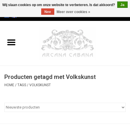
Wij slaan cookies op om onze website te verbeteren. Is dat akkoord?
Ja
Nee
Meer over cookies »
0 Artikelen - €0,00
Home
Oud & Zeldzaam
Kunst
Producten getagd met Volkskunst
Erotica
HOME
/
TAGS
/
VOLKSKUNST
Curiosa
Categorieën