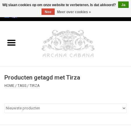
Wij slaan cookies op om onze website te verbeteren. Is dat akkoord?
Ja
Nee
Meer over cookies »
0 Artikelen - €0,00
Home
Oud & Zeldzaam
Kunst
Producten getagd met Tirza
Erotica
HOME
/
TAGS
/
TIRZA
Curiosa
Categorieën