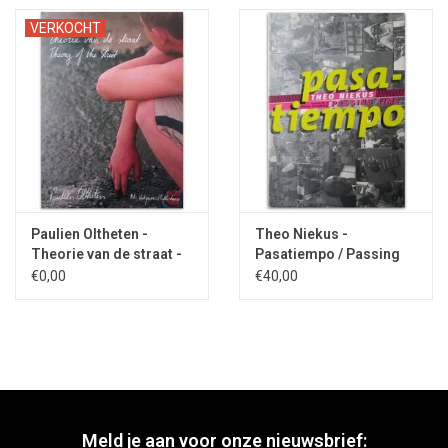
VERKOCHT
Paulien Oltheten -
Theo Niekus -
Theorie van de straat -
Pasatiempo / Passing
2007
Time - 1998
€0,00
€40,00
Meld je aan voor onze nieuwsbrief: