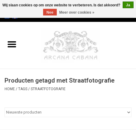
Wij slaan cookies op om onze website te verbeteren. Is dat akkoord?
Ja
Nee
Meer over cookies »
0 Artikelen - €0,00
Home
Oud & Zeldzaam
Kunst
Producten getagd met Straatfotografie
Erotica
HOME
/
TAGS
/
STRAATFOTOGRAFIE
Curiosa
Categorieën