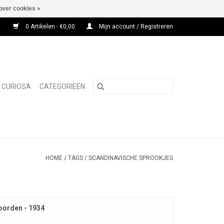
over cookies »
0 Artikelen - €0,00
Mijn account / Registreren
CURIOSA
CATEGORIEËN
HOME
/
TAGS
/
SCANDINAVISCHE SPROOKJES
Noorden - 1934