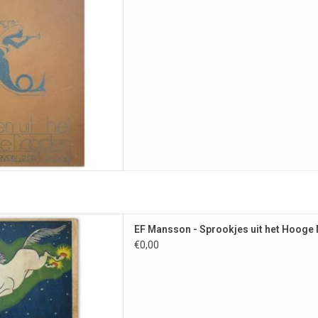
 AAN WINKELWAGEN
 door Roger De Ruyck
EF Mansson - Sprookjes uit het Hooge
 AAN WINKELWAGEN
€0,00