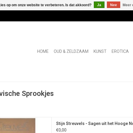
kies op om onze website te verbeteren. Is dat akkoord?
Ja
Nee
Meer 
HOME
OUD & ZELDZAAM
KUNST
EROTICA
vische Sprookjes
jes en volksverhalen uit de
Stijn Streuvels - Sagen uit het Hooge 
avische landen.
€0,00