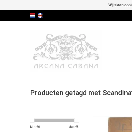
Wij slaan coo
Producten getagd met Scandina
Bundel met 38 sprook
Scandin
Min: €
0
Max: €
5