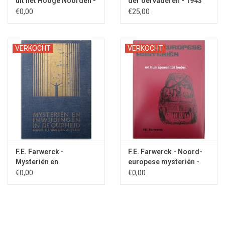
uit het Hooge Noorden -
der oervaderen - 1943
1942
€0,00
€25,00
VERKOCHT
VERKOCHT
F.E. Farwerck -
F.E. Farwerck - Noord-
Mysteriën en
europese mysteriën -
inwijdingen - 1927
1978
€0,00
€0,00