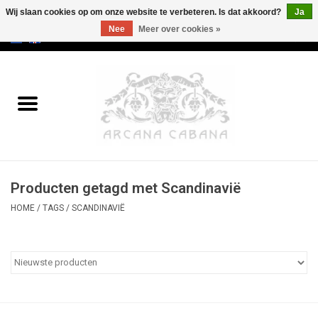
Wij slaan cookies op om onze website te verbeteren. Is dat akkoord?
Ja
Nee
Meer over cookies »
0 Artikelen - €0,00
Home
Oud & Zeldzaam
Kunst
Producten getagd met Scandinavië
Erotica
HOME
/
TAGS
/
SCANDINAVIË
Curiosa
Categorieën