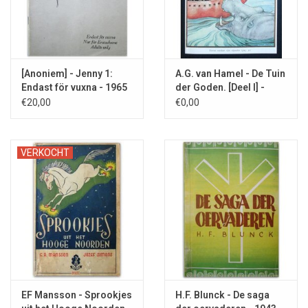
[Anoniem] - Jenny 1:
A.G. van Hamel - De Tuin
Endast för vuxna - 1965
der Goden. [Deel I] -
1940
€20,00
€0,00
VERKOCHT
EF Mansson - Sprookjes
H.F. Blunck - De saga