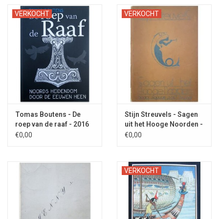
VERKOCHT
VERKOCHT
Tomas Boutens - De
Stijn Streuvels - Sagen
roep van de raaf - 2016
uit het Hooge Noorden -
1934
€0,00
€0,00
VERKOCHT