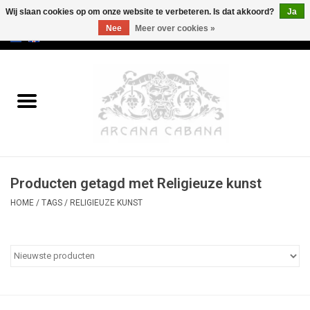
Wij slaan cookies op om onze website te verbeteren. Is dat akkoord?
Ja
Nee
Meer over cookies »
0 Artikelen - €0,00
Home
Oud & Zeldzaam
Kunst
Producten getagd met Religieuze kunst
Erotica
HOME
/
TAGS
/
RELIGIEUZE KUNST
Curiosa
Categorieën