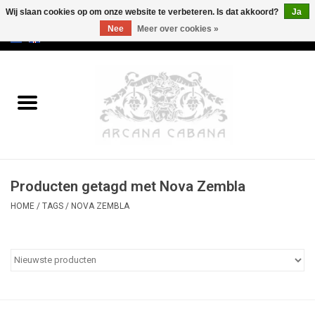
Wij slaan cookies op om onze website te verbeteren. Is dat akkoord?
Ja
Nee
Meer over cookies »
0 Artikelen - €0,00
Home
Oud & Zeldzaam
Kunst
Producten getagd met Nova Zembla
Erotica
HOME
/
TAGS
/
NOVA ZEMBLA
Curiosa
Categorieën