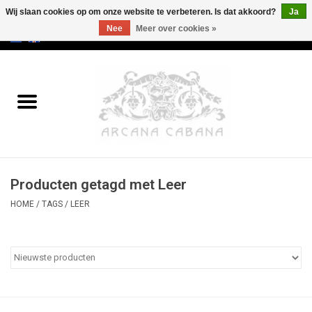
Wij slaan cookies op om onze website te verbeteren. Is dat akkoord?
Ja
Nee
Meer over cookies »
0 Artikelen - €0,00
Home
Oud & Zeldzaam
Kunst
Producten getagd met Leer
Erotica
HOME
/
TAGS
/
LEER
Curiosa
Categorieën