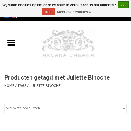
Wij slaan cookies op om onze website te verbeteren. Is dat akkoord?
Ja
Nee
Meer over cookies »
0 Artikelen - €0,00
Home
Oud & Zeldzaam
Kunst
Producten getagd met Juliette Binoche
Erotica
HOME
/
TAGS
/
JULIETTE BINOCHE
Curiosa
Categorieën