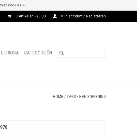
over cookies »
0 Artikelen - €0,00
Mijn account / Registreren
CURIOSA
CATEGORIEËN
HOME
/
TAGS
/
HANDTEKENING
1978