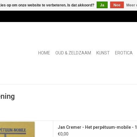
kies op om onze website te verbeteren. Is dat akkoord?
Ja
Nee
Meer 
HOME
OUD & ZELDZAAM
KUNST
EROTICA
ening
flet van Jan Cremer senior,
Jan Cremer - Het perpétuum-mobile - 
or Jan Cremer junior!
€0,00