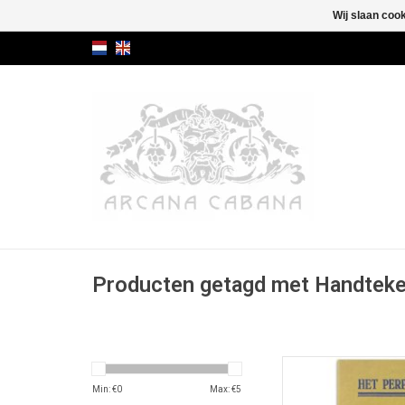
Wij slaan coo
Producten getagd met Handtek
Herdruk van een pam
GESIGNEERD do
Min: €
0
Max: €
5