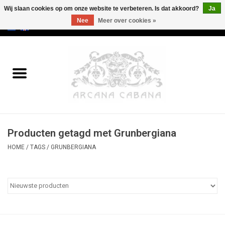
Wij slaan cookies op om onze website te verbeteren. Is dat akkoord?
Ja
Nee
Meer over cookies »
0 Artikelen - €0,00
Home
Oud & Zeldzaam
Kunst
Producten getagd met Grunbergiana
Erotica
HOME
/
TAGS
/
GRUNBERGIANA
Curiosa
Categorieën