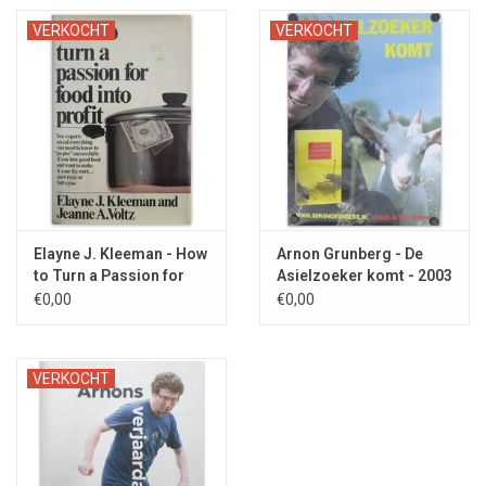
VERKOCHT
VERKOCHT
Elayne J. Kleeman - How
Arnon Grunberg - De
to Turn a Passion for
Asielzoeker komt - 2003
Food into Profit - 1979
€0,00
€0,00
VERKOCHT